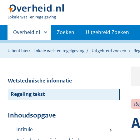
U
Lokale wet- en regelgeving
bent
Primaire
hier:
Andere
Overheid.nl
Zoeken
Uitgebreid Zoeken
sites
navigatie
binnen
U bent hier:
Lokale wet- en regelgeving
Uitgebreid zoeken
Reg
Wetstechnische informatie
Regeling tekst
Re
Inhoudsopgave
A
Intitule