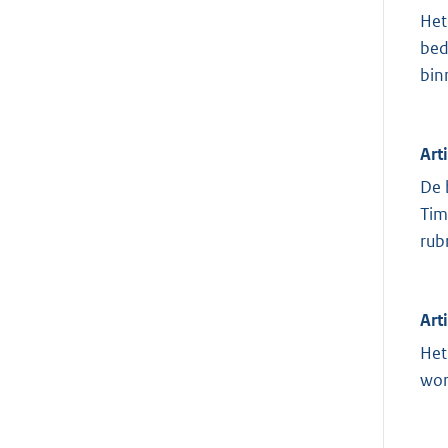
Het
bed
bin
Art
De 
Tim
rub
Art
Het
wor