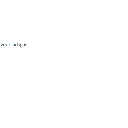
n
k
:
 voor lachgas.