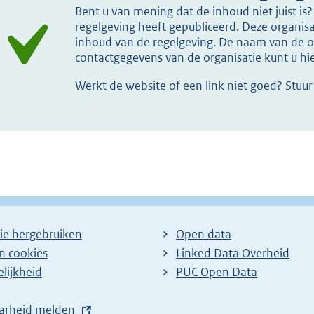
Bent u van mening dat de inhoud niet juist i
n
regelgeving heeft gepubliceerd. Deze organisat
e
inhoud van de regelgeving. De naam van de or
l
contactgegevens van de organisatie kunt u h
i
Werkt de website of een link niet goed? Stuu
n
k
:
ie hergebruiken
Open data
en cookies
Linked Data Overheid
lijkheid
PUC Open Data
arheid melden