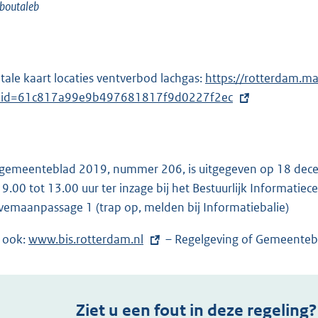
boutaleb
itale kaart locaties ventverbod lachgas:
E
https://rotterdam.m
pid=61c817a99e9b497681817f9d0227f2ec
x
t
e
r
 gemeenteblad 2019, nummer 206, is uitgegeven op 18 dece
n
 9.00 tot 13.00 uur ter inzage bij het Bestuurlijk Informati
e
vemaanpassage 1 (trap op, melden bij Informatiebalie)
l
i
e ook:
E
www.bis.rotterdam.nl
– Regelgeving of Gemeenteb
n
x
k
t
:
e
Ziet u een fout in deze regeling?
r