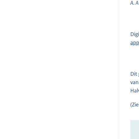
A. A
Dig
ap
Dit
van
Hal
(Zi