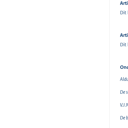
Art
Dit
Art
Dit
Ond
Aldu
De s
V.J.
De b