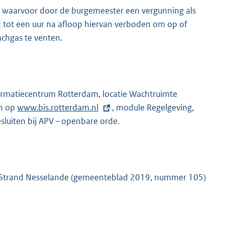
t waarvoor door de burgemeester een vergunning als
d tot een uur na afloop hiervan verboden om op of
chgas te venten.
 Informatiecentrum Rotterdam, locatie Wachtruimte
en op
E
www.bis.rotterdam.nl
, module Regelgeving,
sluiten bij APV – openbare orde.
x
t
e
r
n
n Strand Nesselande (gemeenteblad 2019, nummer 105)
e
l
i