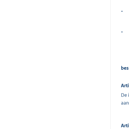
-
-
bes
Art
De 
aan
Art