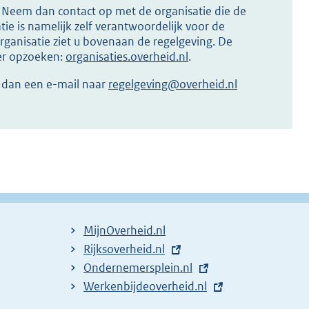
s? Neem dan contact op met de organisatie die de
ie is namelijk zelf verantwoordelijk voor de
ganisatie ziet u bovenaan de regelgeving. De
ier opzoeken:
organisaties.overheid.nl
.
r dan een e-mail naar
regelgeving@overheid.nl
MijnOverheid.nl
E
Rijksoverheid.nl
x
E
Ondernemersplein.nl
t
x
E
Werkenbijdeoverheid.nl
e
t
x