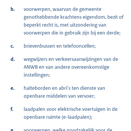
b.
voorwerpen, waarvan de gemeente
genothebbende krachtens eigendom, bezit of
beperkt recht is, met uitzondering van
voorwerpen die in gebruik zijn bij een derde;
c.
brievenbussen en telefooncellen;
d.
wegwijzers en verkeersaanwijzingen van de
ANWB en van andere overeenkomstige
instellingen;
e.
halteborden en abri's ten dienste van
openbare middelen van vervoer;
f.
laadpalen voor elektrische voertuigen in de
openbare ruimte (e-laadpalen);
g.
voorwerpen, welke noodzakelijk voor de