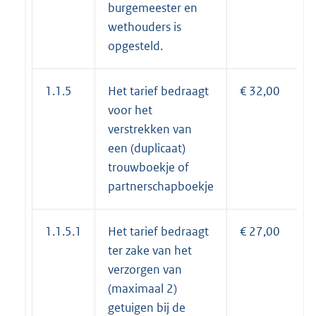
burgemeester en
wethouders is
opgesteld.
1.1.5
Het tarief bedraagt
€ 32,00
voor het
verstrekken van
een (duplicaat)
trouwboekje of
partnerschapboekje
1.1.5.1
Het tarief bedraagt
€ 27,00
ter zake van het
verzorgen van
(maximaal 2)
getuigen bij de