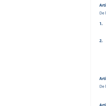
Art
De 
1.
2.
Art
De 
Art