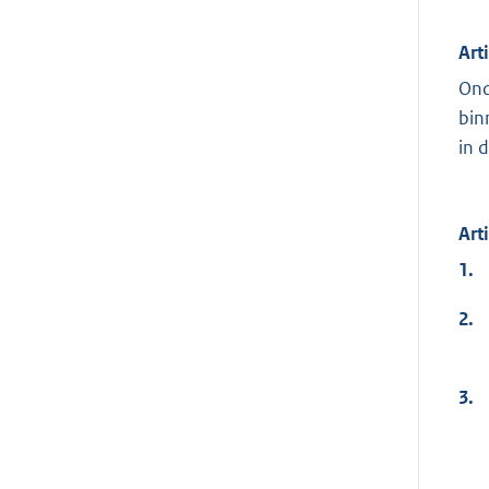
Art
Ond
bin
in 
Art
1.
2.
3.