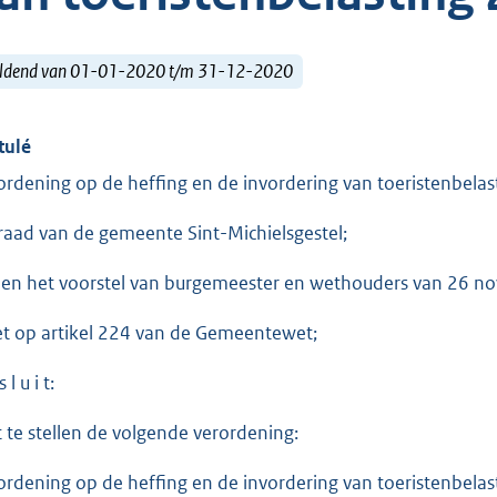
ldend van 01-01-2020 t/m 31-12-2020
tulé
ordening op de heffing en de invordering van toeristenbela
raad van de gemeente Sint-Michielsgestel;
ien het voorstel van burgemeester en wethouders van 26 n
et op artikel 224 van de Gemeentewet;
 l u i t:
t te stellen de volgende verordening:
ordening op de heffing en de invordering van toeristenbela