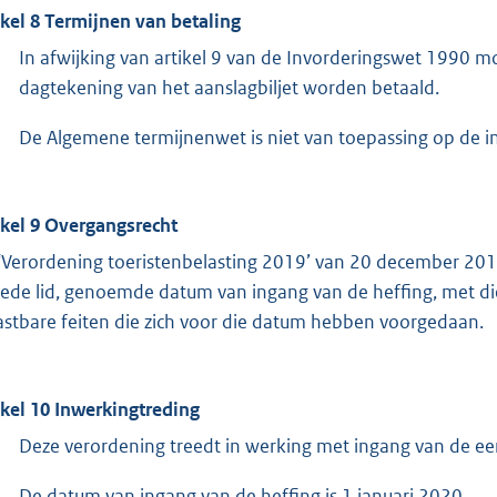
ikel 8 Termijnen van betaling
In afwijking van artikel 9 van de Invorderingswet 1990 m
dagtekening van het aanslagbiljet worden betaald.
De Algemene termijnenwet is niet van toepassing op de in
ikel 9 Overgangsrecht
‘Verordening toeristenbelasting 2019’ van 20 december 2018
ede lid, genoemde datum van ingang van de heffing, met dien
astbare feiten die zich voor die datum hebben voorgedaan.
ikel 10 Inwerkingtreding
Deze verordening treedt in werking met ingang van de e
De datum van ingang van de heffing is 1 januari 2020.