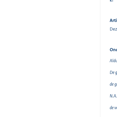
Arti
Dez
Ond
Aldu
De g
de gr
N.A
de v