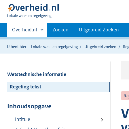
U
Lokale wet- en regelgeving
bent
Primaire
hier:
Andere
Overheid.nl
Zoeken
Uitgebreid Zoeken
sites
navigatie
binnen
U bent hier:
Lokale wet- en regelgeving
Uitgebreid zoeken
Reg
Wetstechnische informatie
Regeling tekst
Re
Inhoudsopgave
V
Intitule
v