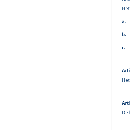
Het
a.
b.
c.
Art
Het
Art
De 