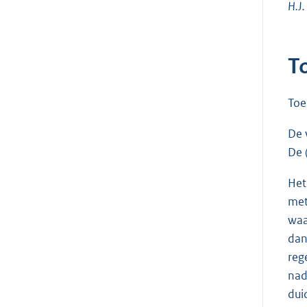
H.J.
T
Toe
De 
De 
Het
met
waa
dan
reg
nad
dui