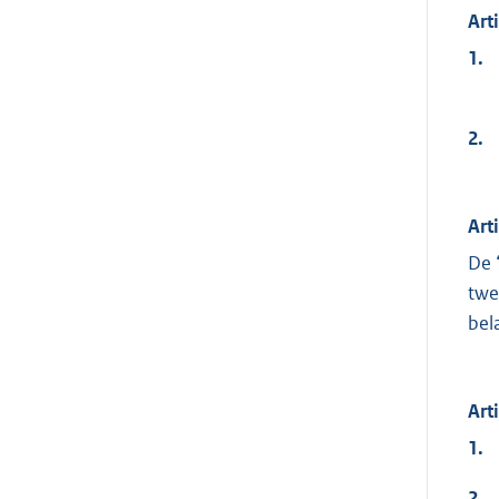
Art
1.
2.
Art
De 
twe
bel
Art
1.
2.