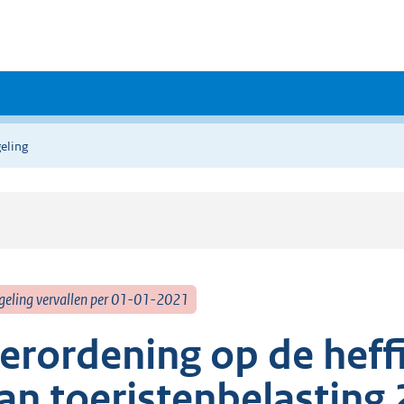
eling
geling vervallen per 01-01-2021
erordening op de heff
an toeristenbelasting