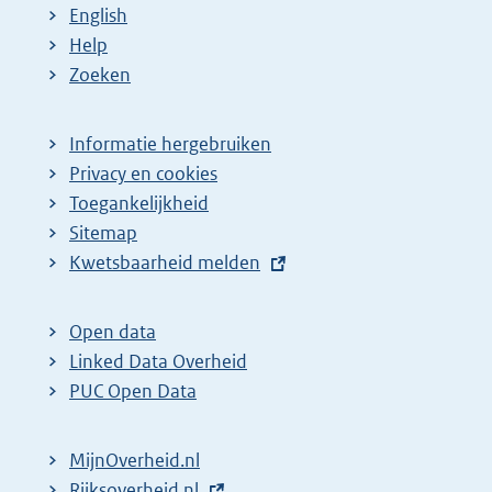
English
Help
Zoeken
Informatie hergebruiken
Privacy en cookies
Toegankelijkheid
Sitemap
E
Kwetsbaarheid melden
x
t
Open data
e
Linked Data Overheid
r
PUC Open Data
n
e
MijnOverheid.nl
l
E
Rijksoverheid.nl