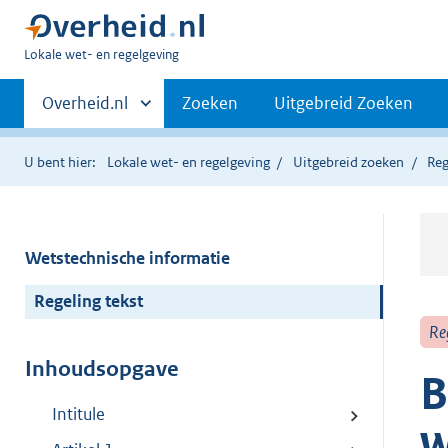
U
Lokale wet- en regelgeving
bent
Primaire
hier:
Andere
Overheid.nl
Zoeken
Uitgebreid Zoeken
sites
navigatie
binnen
U bent hier:
Lokale wet- en regelgeving
Uitgebreid zoeken
Reg
Wetstechnische informatie
Regeling tekst
Re
Inhoudsopgave
B
Intitule
w