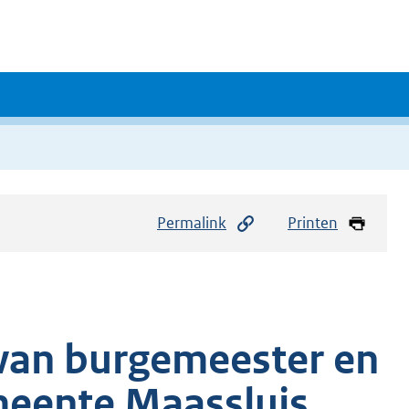
Permalink
Printen
e van burgemeester en
eente Maassluis