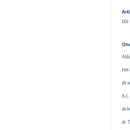
Art
Dit
Ond
Aldu
Het 
de s
A.L.
de b
dr. 