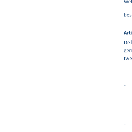
We
besl
Art
De 
gem
twe
-
-