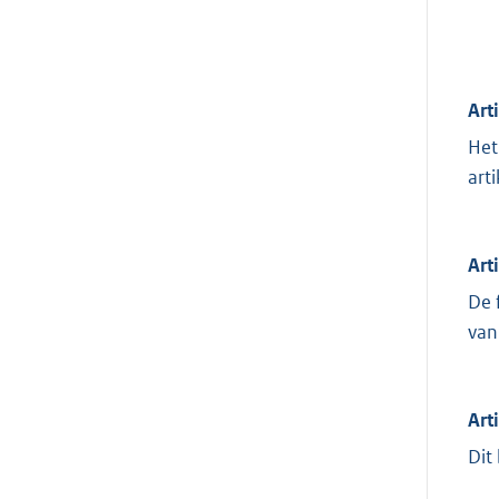
Art
Het
art
Art
De 
van
Art
Dit