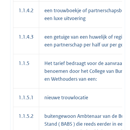
1.1.4.2
een trouwboekje of partnerschapsboekj
een luxe uitvoering
1.1.4.3
een getuige van een huwelijk of registra
een partnerschap per half uur per getui
1.1.5
Het tarief bedraagt voor de aanvraag to
benoemen door het College van Burge
en Wethouders van een:
1.1.5.1
nieuwe trouwlocatie
1.1.5.2
buitengewoon Ambtenaar van de Burger
Stand ( BABS ) die reeds eerder in een 