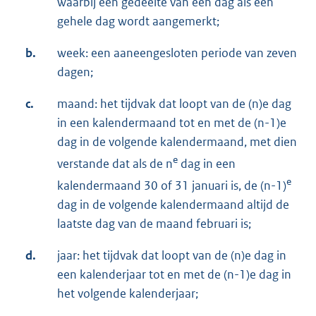
waarbij een gedeelte van een dag als een
gehele dag wordt aangemerkt;
b.
week: een aaneengesloten periode van zeven
dagen;
c.
maand: het tijdvak dat loopt van de (n)e dag
in een kalendermaand tot en met de (n-1)e
dag in de volgende kalendermaand, met dien
e
verstande dat als de n
dag in een
e
kalendermaand 30 of 31 januari is, de (n-1)
dag in de volgende kalendermaand altijd de
laatste dag van de maand februari is;
d.
jaar: het tijdvak dat loopt van de (n)e dag in
een kalenderjaar tot en met de (n-1)e dag in
het volgende kalenderjaar;