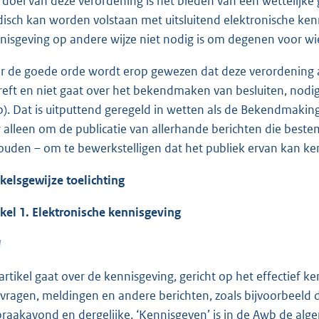
 doel van deze verordening is het bieden van een wettelijke 
idisch kan worden volstaan met uitsluitend elektronische ke
nisgeving op andere wijze niet nodig is om degenen voor wi
r de goede orde wordt erop gewezen dat deze verordening al
reft en niet gaat over het bekendmaken van besluiten, nodig
). Dat is uitputtend geregeld in wetten als de Bekendmakin
r alleen om de publicatie van allerhande berichten die beste
ouden – om te bewerkstelligen dat het publiek ervan kan k
ikelsgewijze toelichting
ikel 1. Elektronische kennisgeving
1
 artikel gaat over de kennisgeving, gericht op het effectief
vragen, meldingen en andere berichten, zoals bijvoorbeeld
praakavond en dergelijke. ‘Kennisgeven’ is in de Awb de al