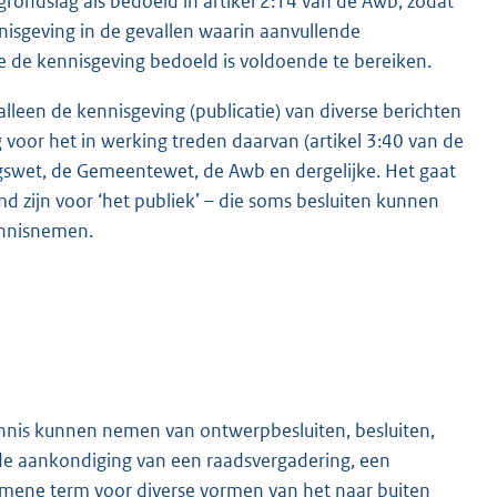
grondslag als bedoeld in artikel 2:14 van de Awb, zodat
nnisgeving in de gevallen waarin aanvullende
e de kennisgeving bedoeld is voldoende te bereiken.
leen de kennisgeving (publicatie) van diverse berichten
 voor het in werking treden daarvan (artikel 3:40 van de
gswet, de Gemeentewet, de Awb en dergelijke. Het gaat
md zijn voor ‘het publiek’ – die soms besluiten kunnen
ennisnemen.
 kennis kunnen nemen van ontwerpbesluiten, besluiten,
 de aankondiging van een raadsvergadering, een
gemene term voor diverse vormen van het naar buiten