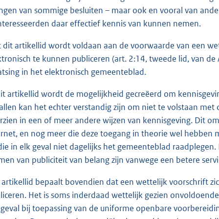
ngen van sommige besluiten – maar ook en vooral van andere
nteresseerden daar effectief kennis van kunnen nemen.
 dit artikellid wordt voldaan aan de voorwaarde van een wett
ktronisch te kunnen publiceren (art. 2:14, tweede lid, van d
atsing in het elektronisch gemeenteblad.
dit artikellid wordt de mogelijkheid gecreëerd om kennisgevin
allen kan het echter verstandig zijn om niet te volstaan met
rzien in een of meer andere wijzen van kennisgeving. Dit om
ernet, en nog meer die deze toegang in theorie wel hebben
die in elk geval niet dagelijks het gemeenteblad raadplegen
men van publiciteit van belang zijn vanwege een betere serv
 artikellid bepaalt bovendien dat een wettelijk voorschrift zi
liceren. Het is soms inderdaad wettelijk gezien onvoldoende 
 geval bij toepassing van de uniforme openbare voorbereidin