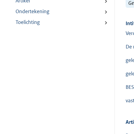
Artikel
Ge
Ondertekening
Toelichting
Inti
Ver
De 
gel
gel
BES
vas
Art