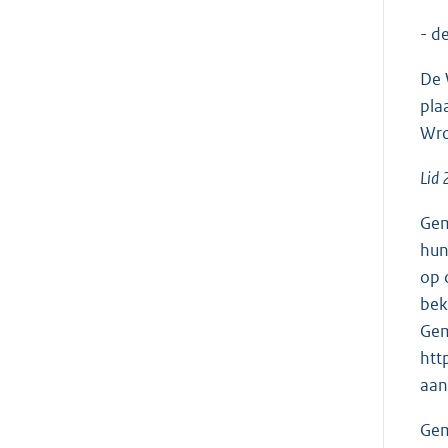
- d
De 
pla
Wro
Lid 
Gem
hun
op 
bek
Gem
htt
aan
Gem