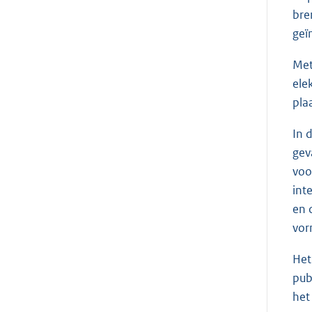
bre
geï
Met
ele
pla
In 
gev
voo
int
en 
vor
Het
pub
het