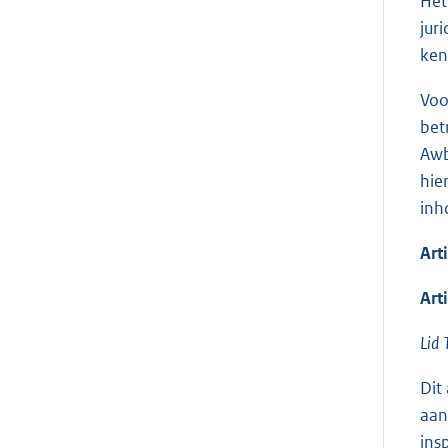
Het
jur
ken
Voo
bet
Awb
hie
inh
Art
Art
Lid 
Dit
aan
ins