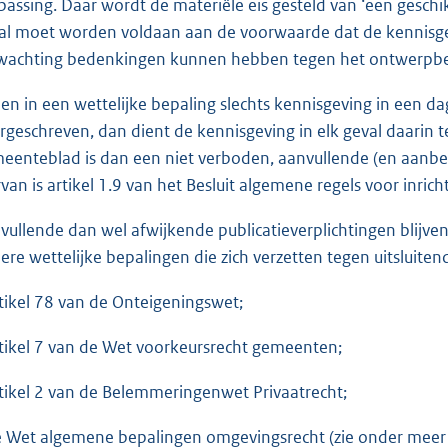
passing. Daar wordt de materiële eis gesteld van ‘een geschik
al moet worden voldaan aan de voorwaarde dat de kennisgev
wachting bedenkingen kunnen hebben tegen het ontwerpbes
ien in een wettelijke bepaling slechts kennisgeving in een da
rgeschreven, dan dient de kennisgeving in elk geval daarin te
eenteblad is dan een niet verboden, aanvullende (en aanbe
rvan is artikel 1.9 van het Besluit algemene regels voor inri
vullende dan wel afwijkende publicatieverplichtingen blijv
ere wettelijke bepalingen die zich verzetten tegen uitsluiten
rtikel 78 van de Onteigeningswet;
rtikel 7 van de Wet voorkeursrecht gemeenten;
rtikel 2 van de Belemmeringenwet Privaatrecht;
e Wet algemene bepalingen omgevingsrecht (zie onder meer a