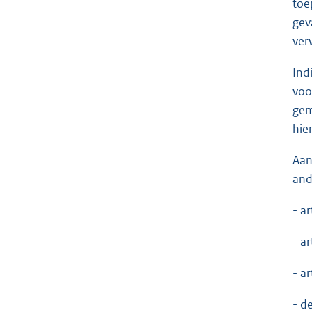
toe
gev
ver
Ind
voo
gem
hie
Aan
and
- a
- a
- a
- d