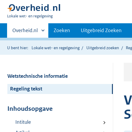
U
Lokale wet- en regelgeving
bent
Primaire
hier:
Andere
Overheid.nl
Zoeken
Uitgebreid Zoeken
sites
navigatie
binnen
U bent hier:
Lokale wet- en regelgeving
Uitgebreid zoeken
Reg
Wetstechnische informatie
Regeling tekst
V
Inhoudsopgave
S
Intitule