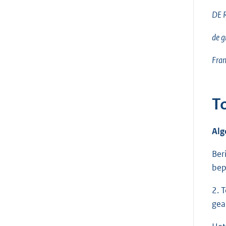
DE 
de gr
Fran
T
Al
Ber
bep
2. 
gea