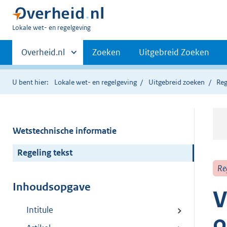
U
Lokale wet- en regelgeving
bent
Primaire
hier:
Andere
Overheid.nl
Zoeken
Uitgebreid Zoeken
sites
navigatie
binnen
U bent hier:
Lokale wet- en regelgeving
Uitgebreid zoeken
Reg
Wetstechnische informatie
Regeling tekst
Re
Inhoudsopgave
V
Intitule
o