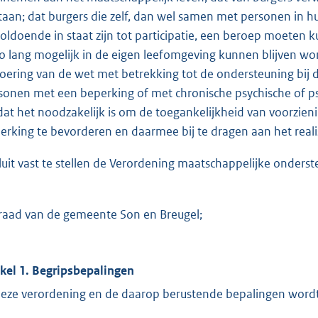
staan; dat burgers die zelf, dan wel samen met personen in
oldoende in staat zijn tot participatie, een beroep moete
 zo lang mogelijk in de eigen leefomgeving kunnen blijven wone
voering van de wet met betrekking tot de ondersteuning bij d
sonen met een beperking of met chronische psychische of 
dat het noodzakelijk is om de toegankelijkheid van voorzie
erking te bevorderen en daarmee bij te dragen aan het reali
luit vast te stellen de Verordening maatschappelijke onders
raad van de gemeente Son en Breugel;
ikel 1. Begripsbepalingen
deze verordening en de daarop berustende bepalingen wordt