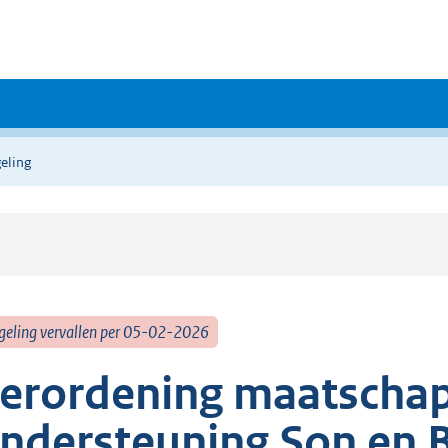
eling
geling vervallen per 05-02-2026
erordening maatschap
ndersteuning Son en 