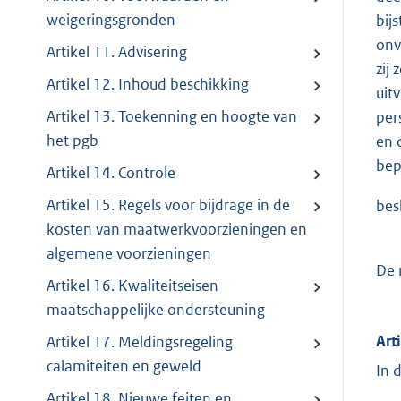
weigeringsgronden
bij
onv
Artikel 11. Advisering
zij
Artikel 12. Inhoud beschikking
uit
Artikel 13. Toekenning en hoogte van
per
het pgb
en 
bep
Artikel 14. Controle
Artikel 15. Regels voor bijdrage in de
bes
kosten van maatwerkvoorzieningen en
algemene voorzieningen
De 
Artikel 16. Kwaliteitseisen
maatschappelijke ondersteuning
Art
Artikel 17. Meldingsregeling
calamiteiten en geweld
In 
Artikel 18. Nieuwe feiten en