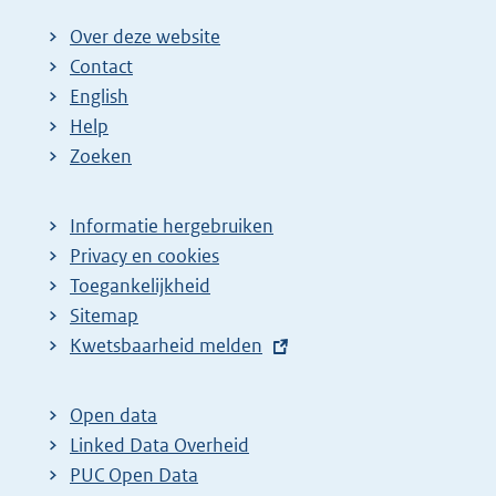
Over deze website
Contact
English
Help
Zoeken
Informatie hergebruiken
Privacy en cookies
Toegankelijkheid
Sitemap
E
Kwetsbaarheid melden
x
t
Open data
e
Linked Data Overheid
r
PUC Open Data
n