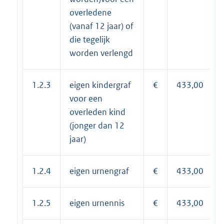
overledene
(vanaf 12 jaar) of
die tegelijk
worden verlengd
1.2.3
eigen kindergraf
€
433,00
voor een
overleden kind
(jonger dan 12
jaar)
1.2.4
eigen urnengraf
€
433,00
1.2.5
eigen urnennis
€
433,00