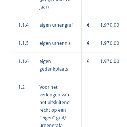
jaar)
1.1.4
eigen urnengraf
€
1.970,00
1.1.5
eigen urnennis
€
1.970,00
1.1.6
eigen
€
1.970,00
gedenkplaats
1.2
Voor het
verlengen van
het uitsluitend
recht op een
“eigen” graf/
urnengraf/