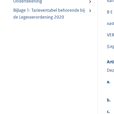
van
Ondertekening
Bijlage 1: Tarieventabel behorende bij
B E 
de Legesverordening 2020
vas
VER
(Le
Art
Dez
a.
b.
c.