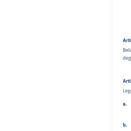
Art
Bel
deg
Art
Leg
a.
b.