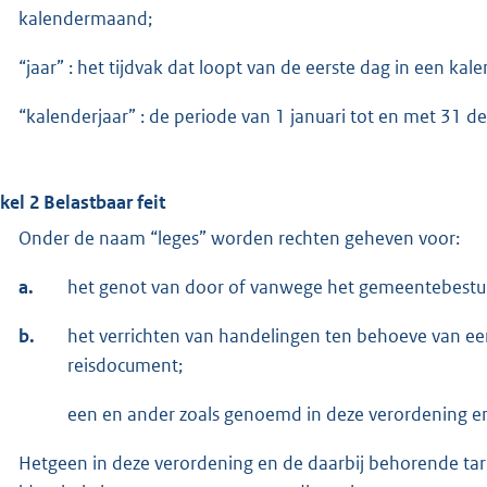
kalendermaand;
“jaar” : het tijdvak dat loopt van de eerste dag in een kal
“kalenderjaar” : de periode van 1 januari tot en met 31 d
ikel 2 Belastbaar feit
Onder de naam “leges” worden rechten geheven voor:
a.
het genot van door of vanwege het gemeentebestuu
b.
het verrichten van handelingen ten behoeve van ee
reisdocument;
een en ander zoals genoemd in deze verordening en
Hetgeen in deze verordening en de daarbij behorende tar