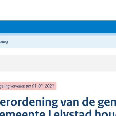
eling
geling vervallen per 01-01-2021
erordening van de ge
emeente Lelystad hou