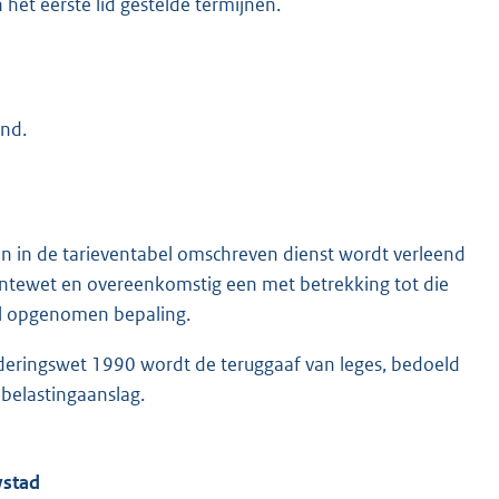
het eerste lid gestelde termijnen.
end.
een in de tarieventabel omschreven dienst wordt verleend
entewet en overeenkomstig een met betrekking tot die
el opgenomen bepaling.
orderingswet 1990 wordt de teruggaaf van leges, bedoeld
 belastingaanslag.
ystad