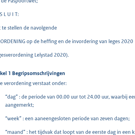
 de Paspoortwet;
S L U I T:
t te stellen de navolgende
ORDENING op de heffing en de invordering van leges 2020
gesverordening Lelystad 2020).
ikel 1 Begripsomschrijvingen
e verordening verstaat onder:
“dag” : de periode van 00.00 uur tot 24.00 uur, waarbij e
aangemerkt;
“week” : een aaneengesloten periode van zeven dagen;
“maand” : het tijdvak dat loopt van de eerste dag in een