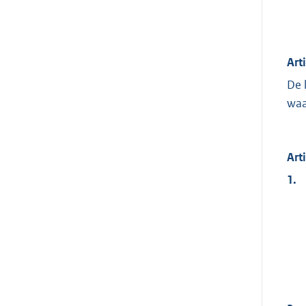
Art
De 
waa
Art
1.