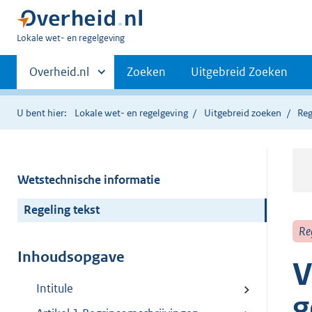
U
Lokale wet- en regelgeving
bent
Primaire
hier:
Andere
Overheid.nl
Zoeken
Uitgebreid Zoeken
sites
navigatie
binnen
U bent hier:
Lokale wet- en regelgeving
Uitgebreid zoeken
Reg
Wetstechnische informatie
Regeling tekst
Re
Inhoudsopgave
V
Intitule
g