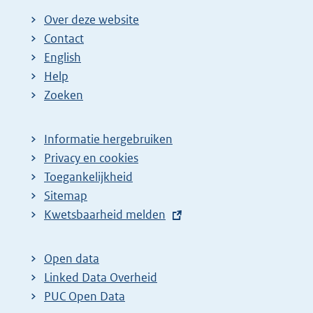
Over deze website
Contact
English
Help
Zoeken
Informatie hergebruiken
Privacy en cookies
Toegankelijkheid
Sitemap
E
Kwetsbaarheid melden
x
t
Open data
e
Linked Data Overheid
r
PUC Open Data
n