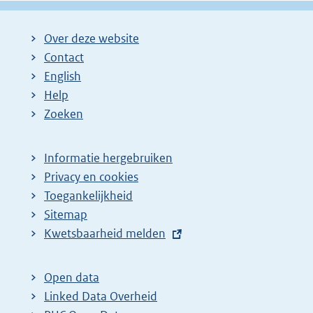
Over deze website
Contact
English
Help
Zoeken
Informatie hergebruiken
Privacy en cookies
Toegankelijkheid
Sitemap
E
Kwetsbaarheid melden
x
t
Open data
e
Linked Data Overheid
r