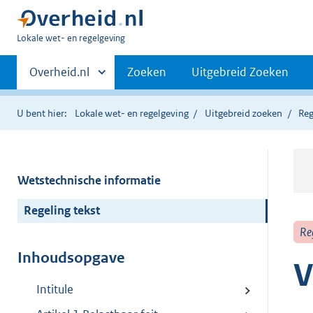
U
Lokale wet- en regelgeving
bent
Primaire
hier:
Andere
Overheid.nl
Zoeken
Uitgebreid Zoeken
sites
navigatie
binnen
U bent hier:
Lokale wet- en regelgeving
Uitgebreid zoeken
Reg
Wetstechnische informatie
Regeling tekst
Re
Inhoudsopgave
V
Intitule