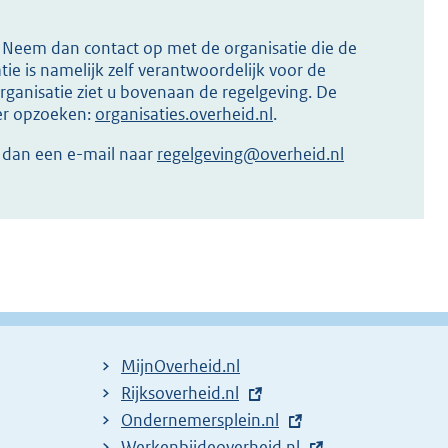
s? Neem dan contact op met de organisatie die de
ie is namelijk zelf verantwoordelijk voor de
ganisatie ziet u bovenaan de regelgeving. De
ier opzoeken:
organisaties.overheid.nl
.
r dan een e-mail naar
regelgeving@overheid.nl
MijnOverheid.nl
E
Rijksoverheid.nl
x
E
Ondernemersplein.nl
t
x
E
Werkenbijdeoverheid.nl