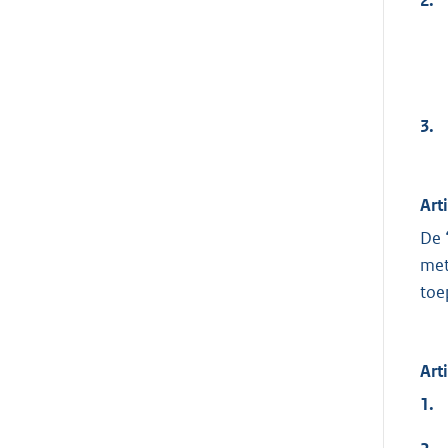
3.
Art
De 
met
toe
Art
1.