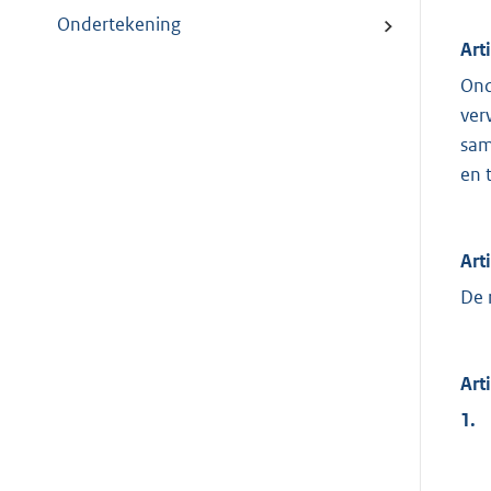
Ondertekening
Art
Ond
ver
sam
en 
Art
De 
Art
1.