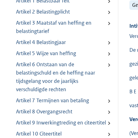
Artikel 1 Belastbaar feit
Ge
Artikel 2 Belastingplicht
Artikel 3 Maatstaf van heffing en
Inti
belastingtarief
Ver
Artikel 4 Belastingjaar
De 
Artikel 5 Wijze van heffing
gez
Artikel 6 Ontstaan van de
belastingschuld en de heffing naar
gel
tijdsgelang voor de jaarlijks
verschuldigde rechten
B E 
Artikel 7 Termijnen van betaling
vast
Artikel 8 Overgangsrecht
Ver
Artikel 9 Inwerkingtreding en citeertitel
(Ve
Artikel 10 Citeertitel