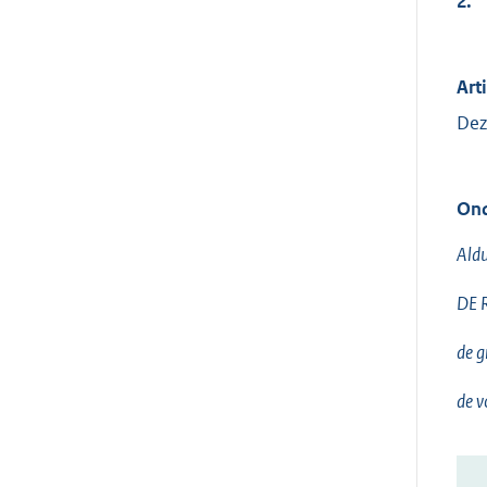
2.
Arti
Dez
Ond
Aldu
DE 
de g
de v