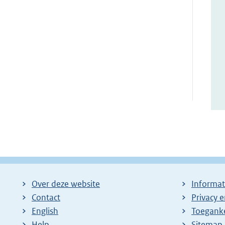
Over deze website
Informat
Contact
Privacy 
English
Toeganke
Help
Sitemap