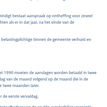
r eindigt bestaat aanspraak op ontheffing voor zoveel
ten als er in dat jaar, na het einde van de
e belastingplichtige binnen de gemeente verhuist en
ngswet 1990 moeten de aanslagen worden betaald in twee
e dag van de maand volgend op de maand die in de
de twee maanden later.
r de eerste vervaldag.
et totaalbedrag van de op één aanslagbiljet verenigde