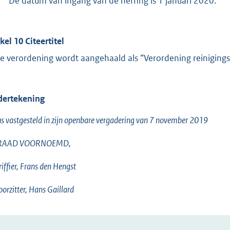
De datum van ingang van de heffing is 1 januari 2020.
kel 10 Citeertitel
e verordening wordt aangehaald als “Verordening reiniging
ertekening
s vastgesteld in zijn openbare vergadering van 7 november 2019
RAAD VOORNOEMD,
riffier, Frans den Hengst
oorzitter, Hans Gaillard