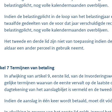
belastingplicht, nog volle kalendermaanden overblijven.
Indien de belastingplicht in de loop van het belastingjaa
twaalfde gedeelten van de voor dat jaar verschuldigde rech
belastingplicht, nog volle kalendermaanden overblijven.
Het tweede en derde lid zijn niet van toepassing indien d
aldaar een ander perceel in gebruik neemt.
ikel 7 Termijnen van betaling
In afwijking van artikel 9, eerste lid, van de Invorderi
gelijke termijnen waarvan de eerste vervalt op de laatst
dagtekening van het aanslagbiljet is vermeld en de twee
Indien de aanslag in één keer wordt betaald, moet dit vóó
In afwijking in zoverre van het eerste lid geldt, ingeval h