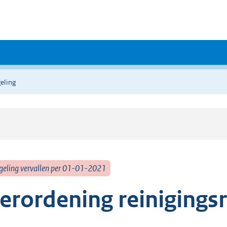
eling
geling vervallen per 01-01-2021
erordening reinigings