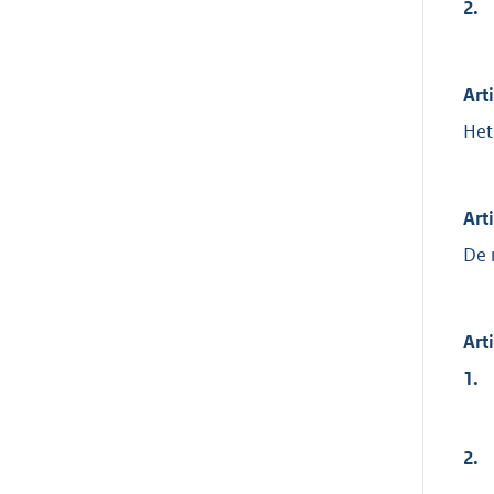
2.
Art
Het
Art
De 
Art
1.
2.