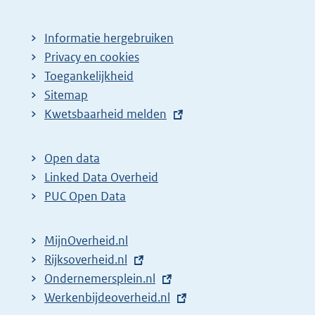
Informatie hergebruiken
Privacy en cookies
Toegankelijkheid
Sitemap
E
Kwetsbaarheid melden
x
t
Open data
e
Linked Data Overheid
r
PUC Open Data
n
e
MijnOverheid.nl
l
E
Rijksoverheid.nl
i
x
E
Ondernemersplein.nl
n
t
x
E
Werkenbijdeoverheid.nl
k