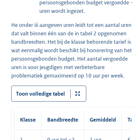
persoonsgebonden budget vergoedde -
uren wordt ingezet.
He onder iii aangeven uren leidt tot een aantal uren
dat valt binnen één van de in tabel 2 opgenomen
bandbreedten. Het bij de klasse behorende tarief is
wat eenmalig wordt beschikt bij honorering van het
persoonsgebonden budget. Het aantal vergoedde
uren is voor jeugdigen met verbeterbare
problematiek gemaximeerd op 10 uur per week.
Toon volledige tabel
Klasse
Bandbreedte
Gemiddeld
Tarie
1
0 uur tot <2
1 uur
€ 1.