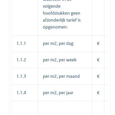
volgende
hoofdstukken geen
afzonderlijk tarief is
opgenomen:
1.1.1
per m2, per dag
€
0,
1.1.2
per m2, per week
€
0,
1.1.3
per m2, per maand
€
1,
1.1.4
per m2, per jaar
€
13