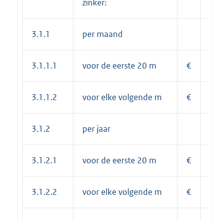
zinker:
3.1.1
per maand
3.1.1.1
voor de eerste 20 m
€
6,
3.1.1.2
voor elke volgende m
€
0,
3.1.2
per jaar
3.1.2.1
voor de eerste 20 m
€
82
3.1.2.2
voor elke volgende m
€
4,