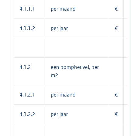
4.1.1.1
per maand
€
1,
4.1.1.2
per jaar
€
13
4.1.2
een pompheuvel, per
m2
4.1.2.1
per maand
€
1,
4.1.2.2
per jaar
€
13