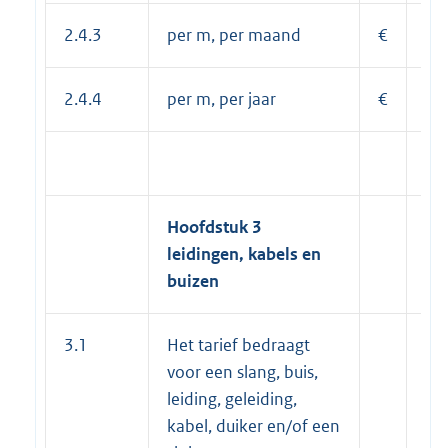
2.4.3
per m, per maand
€
4,
2.4.4
per m, per jaar
€
52
Hoofdstuk 3
leidingen, kabels en
buizen
3.1
Het tarief bedraagt
voor een slang, buis,
leiding, geleiding,
kabel, duiker en/of een