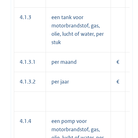
4.1.3
een tank voor
motorbrandstof, gas,
olie, lucht of water, per
stuk
4.1.3.1
per maand
€
24
4.1.3.2
per jaar
€
29
4.1.4
een pomp voor
motorbrandstof, gas,
olie, lucht of water, per