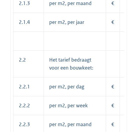
2.1.3
per m2, per maand
€
4,
2.1.4
per m2, per jaar
€
52
2.2
Het tarief bedraagt
voor een bouwkeet:
2.2.1
per m2, per dag
€
0,
2.2.2
per m2, per week
€
1,
2.2.3
per m2, per maand
€
3,