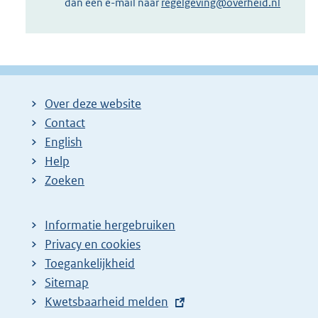
dan een e-mail naar
regelgeving@overheid.nl
Over deze website
Contact
English
Help
Zoeken
Informatie hergebruiken
Privacy en cookies
Toegankelijkheid
Sitemap
E
Kwetsbaarheid melden