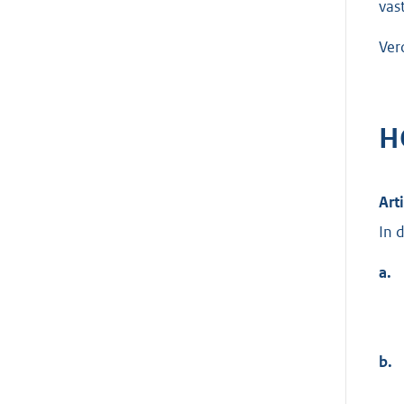
vas
Ver
H
Art
In 
a.
b.