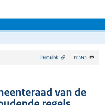
Permalink
Printen
meenteraad van de
oudende regels