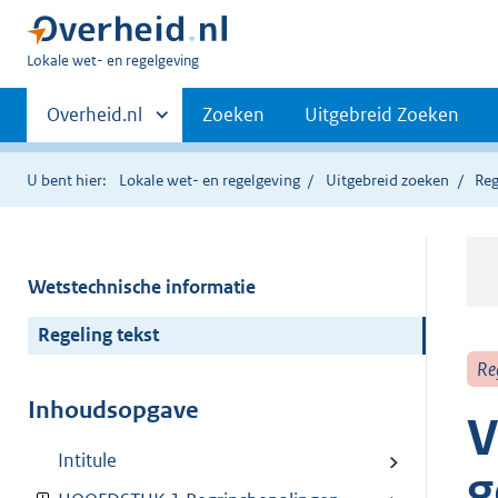
U
Lokale wet- en regelgeving
bent
Primaire
hier:
Andere
Overheid.nl
Zoeken
Uitgebreid Zoeken
sites
navigatie
binnen
U bent hier:
Lokale wet- en regelgeving
Uitgebreid zoeken
Reg
Wetstechnische informatie
Regeling tekst
Re
Inhoudsopgave
V
Intitule
g