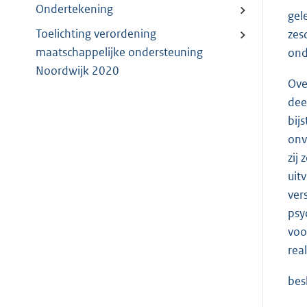
Ondertekening
gel
Toelichting verordening
zes
maatschappelijke ondersteuning
ond
Noordwijk 2020
Ove
dee
bij
onv
zij
uit
ver
psy
voo
rea
besl