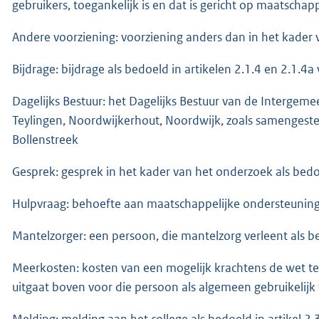
gebruikers, toegankelijk is en dat is gericht op maatschap
Andere voorziening: voorziening anders dan in het kader
Bijdrage: bijdrage als bedoeld in artikelen 2.1.4 en 2.1.4a
Dagelijks Bestuur: het Dagelijks Bestuur van de Intergemee
Teylingen, Noordwijkerhout, Noordwijk, zoals samengest
Bollenstreek
Gesprek: gesprek in het kader van het onderzoek als bedoel
Hulpvraag: behoefte aan maatschappelijke ondersteuning al
Mantelzorger: een persoon, die mantelzorg verleent als bed
Meerkosten: kosten van een mogelijk krachtens de wet te 
uitgaat boven voor die persoon als algemeen gebruikelijk
Melding: melding aan het college als bedoeld in artikel 2.3