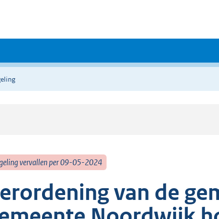
eling
geling vervallen per 09-05-2024
erordening van de ge
emeente Noordwijk h