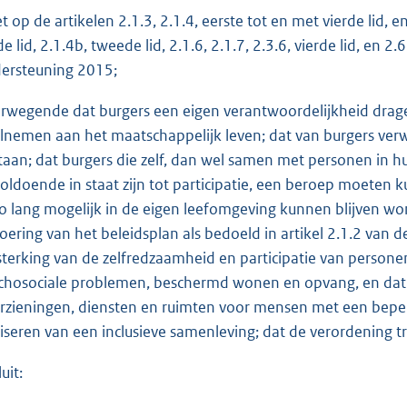
et op de artikelen 2.1.3, 2.1.4, eerste tot en met vierde lid, e
de lid, 2.1.4b, tweede lid, 2.1.6, 2.1.7, 2.3.6, vierde lid, en 
ersteuning 2015;
rwegende dat burgers een eigen verantwoordelijkheid dragen
lnemen aan het maatschappelijk leven; dat van burgers ver
staan; dat burgers die zelf, dan wel samen met personen in
oldoende in staat zijn tot participatie, een beroep moete
 zo lang mogelijk in de eigen leefomgeving kunnen blijven wone
voering van het beleidsplan als bedoeld in artikel 2.1.2 van 
sterking van de zelfredzaamheid en participatie van person
chosociale problemen, beschermd wonen en opvang, en dat h
rzieningen, diensten en ruimten voor mensen met een beper
liseren van een inclusieve samenleving; dat de verordening t
uit: