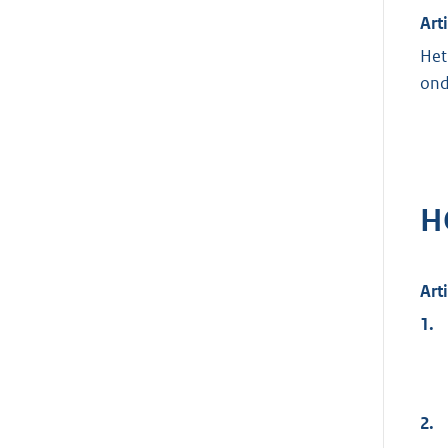
Art
Het
ond
H
Art
1.
2.