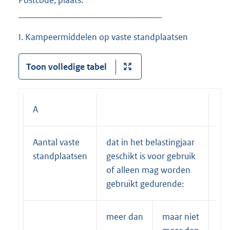
_______________________________
I. Kampeermiddelen op vaste standplaatsen
Toon volledige tabel
A
B
Aantal vaste
dat in het belastingjaar
Aa
standplaatsen
geschikt is voor gebruik
ov
of alleen mag worden
pe
gebruikt gedurende:
st
meer dan
maar niet