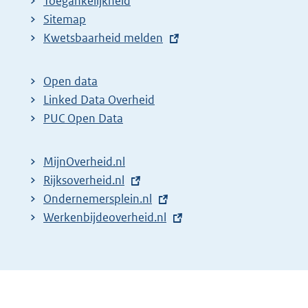
Toegankelijkheid
Sitemap
E
Kwetsbaarheid melden
x
t
Open data
e
Linked Data Overheid
r
PUC Open Data
n
e
MijnOverheid.nl
l
E
Rijksoverheid.nl
i
x
E
Ondernemersplein.nl
n
t
x
E
Werkenbijdeoverheid.nl
k
e
t
x
:
r
e
t
n
r
e
e
n
r