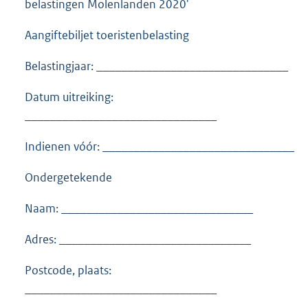
belastingen Molenlanden 2020'
Aangiftebiljet toeristenbelasting
Belastingjaar: _______________________________
Datum uitreiking:
_______________________________
Indienen vóór: _______________________________
Ondergetekende
Naam: _______________________________
Adres: _______________________________
Postcode, plaats:
_______________________________