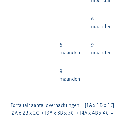
meer dan
-
6
2
maanden
6
9
2
maanden
maanden
9
-
2
maanden
Forfaitair aantal overnachtingen = [1A x 1B x 1C] +
[2A x 2B x 2C] + [3A x 3B x 3C] + [4A x 4B x 4C] =
_______________________________