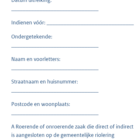
_______________________________
Indienen vóór: _______________________________
Ondergetekende:
_______________________________
Naam en voorletters:
_______________________________
Straatnaam en huisnummer:
_______________________________
Postcode en woonplaats:
_______________________________
A Roerende of onroerende zaak die direct of indirect
is aangesloten op de gemeentelijke riolering