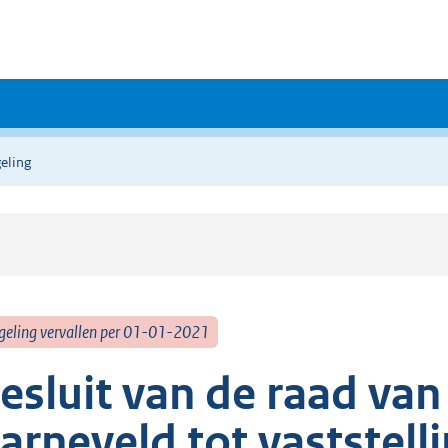
eling
geling vervallen per 01-01-2021
esluit van de raad va
arneveld tot vaststell