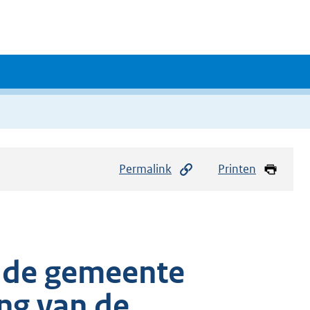
Permalink
Printen
n de gemeente
ing van de