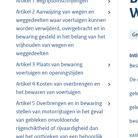
Artikel 1 Begripsomschrijvingen
W
Artikel 2 Aanwijzing van wegen en
weggedeelten waar voertuigen kunnen
worden verwijderd, overgebracht en in
Ge
bewaring gesteld in het belang van het
vrijhouden van wegen en
weggedeelten
Inti
Artikel 3 Plaats van bewaring
Bes
voertuigen en openingstijden
De 
Artikel 4 Kosten van overbrengen en
het bewaren van voertuigen
gel
Artikel 5 Overbrengen en in bewaring
gel
stellen van motorrijtuigen in het geval
van gebleken onvoldoende
besl
rijgeschiktheid of rijvaardigheid dan
vast
wel het ontbreken van een behoorlijk