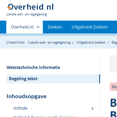
U
Lokale wet- en regelgeving
bent
Primaire
hier:
Andere
Overheid.nl
Zoeken
Uitgebreid Zoeken
sites
navigatie
binnen
U bent hier:
Lokale wet- en regelgeving
Uitgebreid zoeken
Reg
Wetstechnische informatie
Regeling tekst
Re
Inhoudsopgave
B
Intitule
B