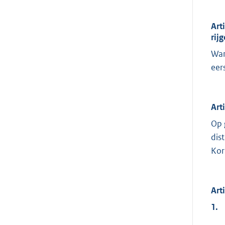
Art
rij
Wan
eer
Art
Op 
dis
Korp
Art
1.