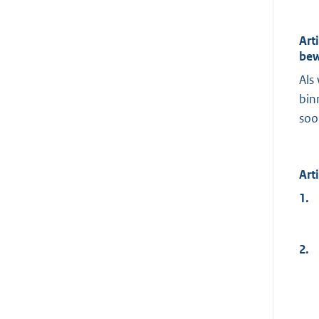
Art
bew
Als
bin
soo
Art
1.
2.