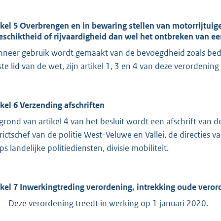
ikel 5 Overbrengen en in bewaring stellen van motorrijtui
geschiktheid of rijvaardigheid dan wel het ontbreken van e
neer gebruik wordt gemaakt van de bevoegdheid zoals bedoel
ste lid van de wet, zijn artikel 1, 3 en 4 van deze verordeni
ikel 6 Verzending afschriften
grond van artikel 4 van het besluit wordt een afschrift van d
trictschef van de politie West-Veluwe en Vallei, de directies 
s landelijke politiediensten, divisie mobiliteit.
ikel 7 Inwerkingtreding verordening, intrekking oude verord
Deze verordening treedt in werking op 1 januari 2020.