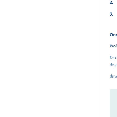
2.
3.
Ond
Vast
De 
de gr
de v