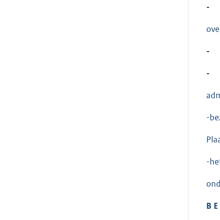
-
ove
-
-
adm
-be
Pla
-he
ond
B E 