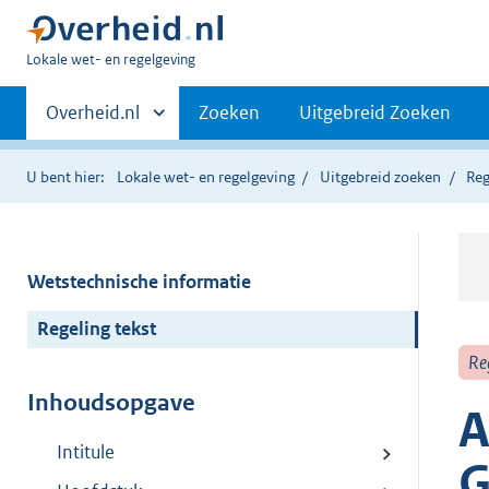
U
Lokale wet- en regelgeving
bent
Primaire
hier:
Andere
Overheid.nl
Zoeken
Uitgebreid Zoeken
sites
navigatie
binnen
U bent hier:
Lokale wet- en regelgeving
Uitgebreid zoeken
Reg
Wetstechnische informatie
Regeling tekst
Re
Inhoudsopgave
A
Intitule
G