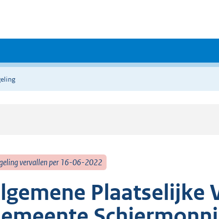
eling
geling vervallen per 16-06-2022
lgemene Plaatselijke 
emeente Schiermonn