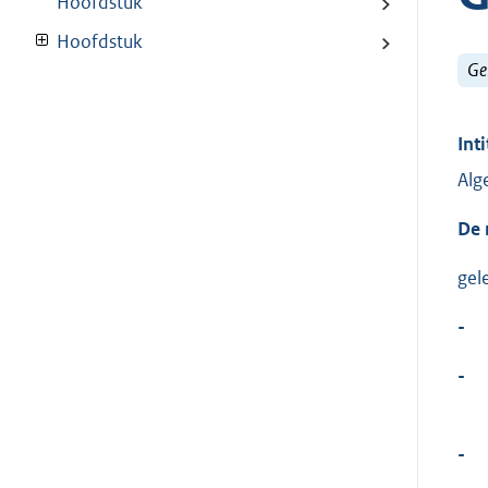
Hoofdstuk
Hoofdstuk
Ge
Inti
Alg
De 
gel
-
-
-