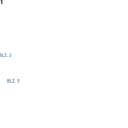
n
Z. 2
 BLZ. 3