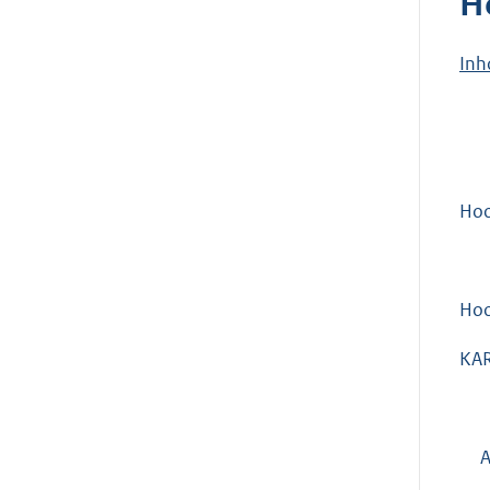
H
Inh
Ho
Ho
KAR
Afd