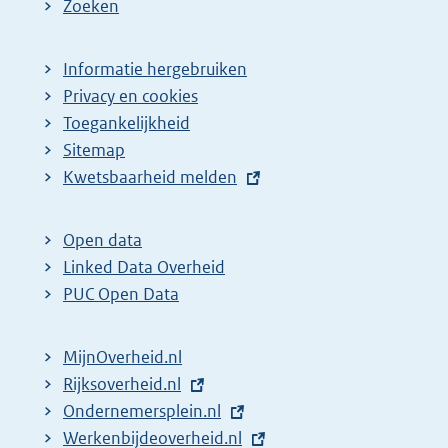
Zoeken
Informatie hergebruiken
Privacy en cookies
Toegankelijkheid
Sitemap
E
Kwetsbaarheid melden
x
t
Open data
e
Linked Data Overheid
r
PUC Open Data
n
e
MijnOverheid.nl
l
E
Rijksoverheid.nl
i
x
E
Ondernemersplein.nl
n
t
x
E
Werkenbijdeoverheid.nl
k