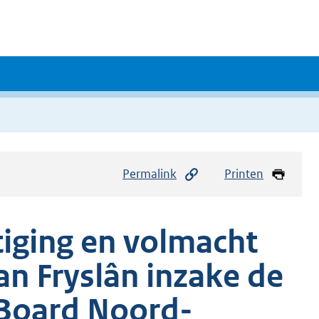
Permalink
Printen
iging en volmacht
n Fryslân inzake de
 Board Noord-