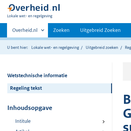
U
Lokale wet- en regelgeving
bent
Primaire
hier:
Andere
Overheid.nl
Zoeken
Uitgebreid Zoeken
sites
navigatie
binnen
U bent hier:
Lokale wet- en regelgeving
Uitgebreid zoeken
Reg
Wetstechnische informatie
Regeling tekst
B
Inhoudsopgave
G
Intitule
s