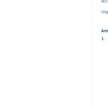
W.F
Uit
Art
1.