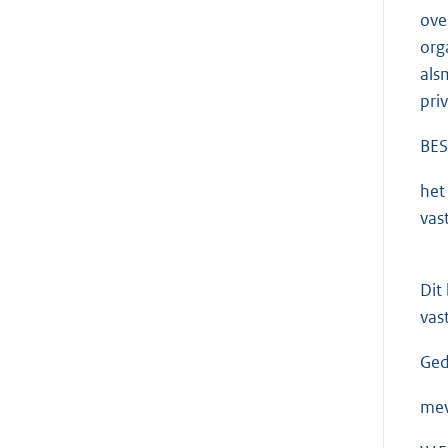
ove
org
als
pri
BES
het
vast
Dit
vas
Ged
mev