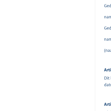
Ged
nam
Ged
nam
(na
Art
Dit
dat
Arti