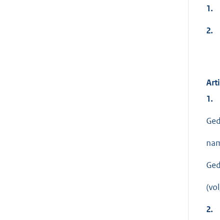
1.
2.
Art
1.
Ged
nam
Ged
(vo
2.