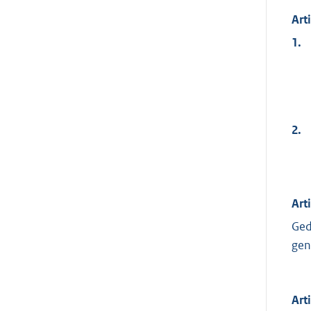
Art
1.
2.
Art
Ged
gen
Art