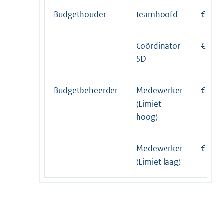
Budgethouder
teamhoofd
€ 50
Coördinator
€ 17
SD
Budgetbeheerder
Medewerker
€ 75
(Limiet
hoog)
Medewerker
€ 10
(Limiet laag)