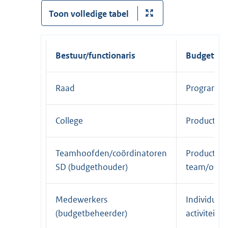
Toon volledige tabel
Bestuur/functionaris
Budgetver
Raad
Programma
College
Producten
Teamhoofden/coördinatoren
Producten 
SD (budgethouder)
team/onde
Medewerkers
Individuel
(budgetbeheerder)
activiteite