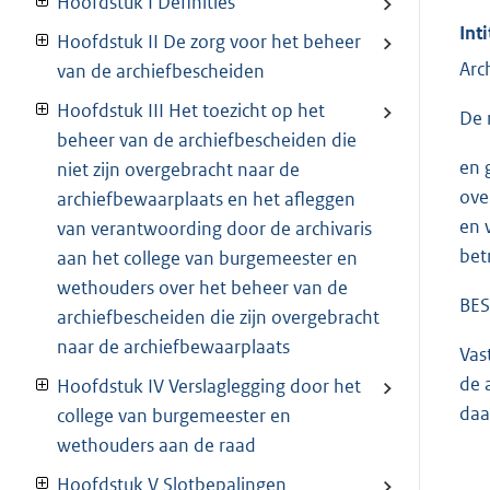
Hoofdstuk I Definities
Inti
Hoofdstuk II De zorg voor het beheer
Arc
van de archiefbescheiden
Hoofdstuk III Het toezicht op het
De 
beheer van de archiefbescheiden die
en 
niet zijn overgebracht naar de
ove
archiefbewaarplaats en het afleggen
en 
van verantwoording door de archivaris
bet
aan het college van burgemeester en
wethouders over het beheer van de
BES
archiefbescheiden die zijn overgebracht
naar de archiefbewaarplaats
Vas
de 
Hoofdstuk IV Verslaglegging door het
daa
college van burgemeester en
wethouders aan de raad
Hoofdstuk V Slotbepalingen