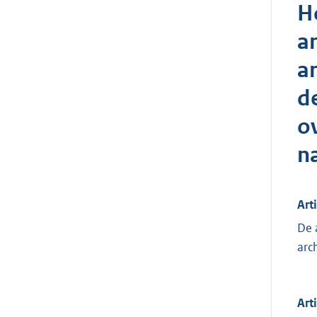
H
a
a
d
o
n
Art
De 
arc
Art