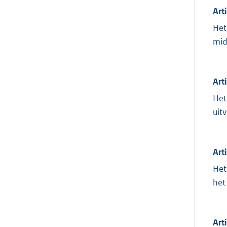
Art
Het
mid
Art
Het
uit
Art
Het
het
Art