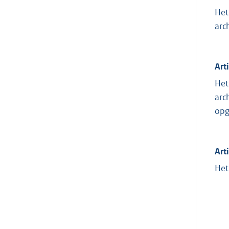
Het
arc
Art
Het
arc
opg
Art
Het