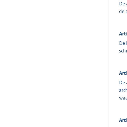
De 
de 
Art
De 
sch
Art
De 
arc
waa
Art