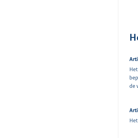
H
Art
Het
bep
de 
Art
Het