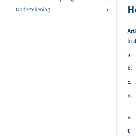
H
Ondertekening
Art
In 
a.
b.
c.
d.
e.
f.