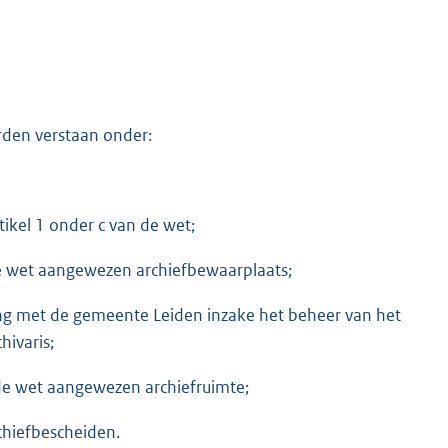
rden verstaan onder:
tikel 1 onder c van de wet;
de wet aangewezen archiefbewaarplaats;
ing met de gemeente Leiden inzake het beheer van het
ivaris;
 de wet aangewezen archiefruimte;
chiefbescheiden.