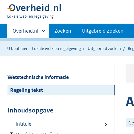
U
Lokale wet- en regelgeving
bent
Primaire
hier:
Andere
Overheid.nl
Zoeken
Uitgebreid Zoeken
sites
navigatie
binnen
U bent hier:
Lokale wet- en regelgeving
Uitgebreid zoeken
Reg
Wetstechnische informatie
Regeling tekst
A
Inhoudsopgave
Ge
Intitule