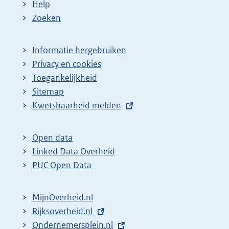
Help
Zoeken
Informatie hergebruiken
Privacy en cookies
Toegankelijkheid
Sitemap
E
Kwetsbaarheid melden
x
t
Open data
e
Linked Data Overheid
r
PUC Open Data
n
e
MijnOverheid.nl
l
E
Rijksoverheid.nl
i
x
E
Ondernemersplein.nl