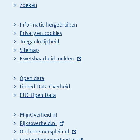
Zoeken
Informatie hergebruiken
Privacy en cookies
Toegankelijkheid
Sitemap
E
Kwetsbaarheid melden
x
t
Open data
e
Linked Data Overheid
r
PUC Open Data
n
e
MijnOverheid.nl
l
E
Rijksoverheid.nl
i
x
E
Ondernemersplein.nl
n
t
x
E
Werkenbijdeoverheid.nl