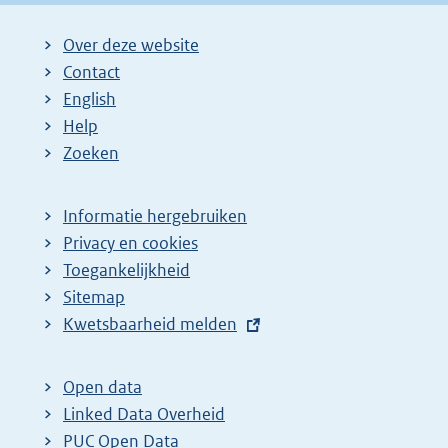
Over deze website
Contact
English
Help
Zoeken
Informatie hergebruiken
Privacy en cookies
Toegankelijkheid
Sitemap
E
Kwetsbaarheid melden
x
t
Open data
e
Linked Data Overheid
r
PUC Open Data