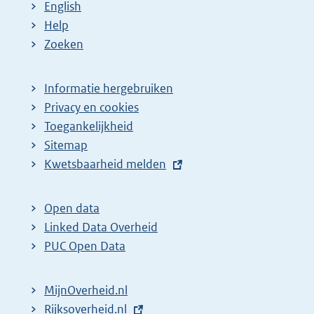
English
Help
Zoeken
Informatie hergebruiken
Privacy en cookies
Toegankelijkheid
Sitemap
E
Kwetsbaarheid melden
x
t
Open data
e
Linked Data Overheid
r
PUC Open Data
n
e
MijnOverheid.nl
l
E
Rijksoverheid.nl