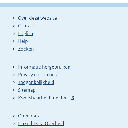
Over deze website
Contact
English
Help
Zoeken
Informatie hergebruiken
Privacy en cookies
Toegankelijkheid
Sitemap
E
Kwetsbaarheid melden
x
t
Open data
e
Linked Data Overheid