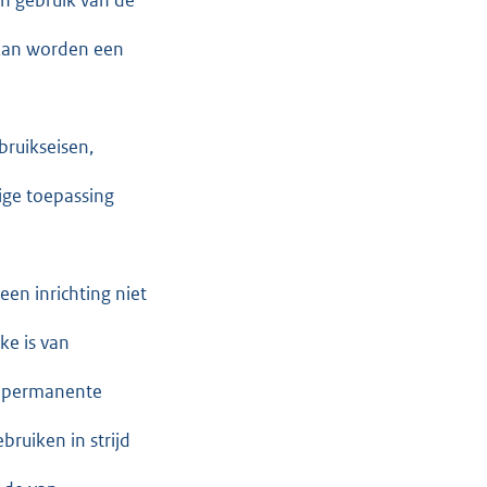
t kan worden een
bruikseisen,
ige toepassing
een inrichting niet
ke is van
t permanente
ruiken in strijd