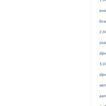
inr
bran
2.H
zoa
zij
3.O
zij
ver
aan