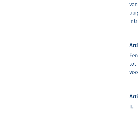
van
bur
int
Art
Een
tot
voo
Art
1.