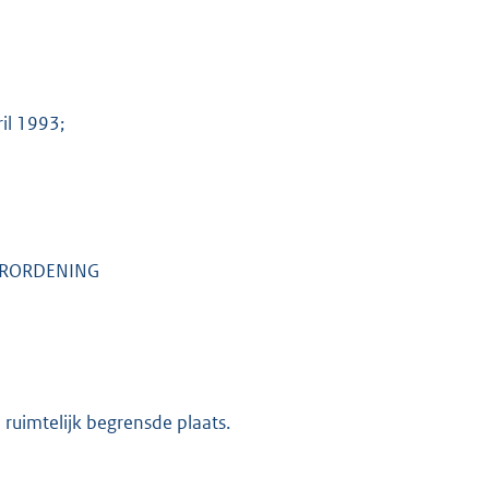
il 1993;
VERORDENING
ruimtelijk begrensde plaats.