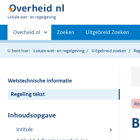
U
Lokale wet- en regelgeving
bent
Primaire
hier:
Andere
Overheid.nl
Zoeken
Uitgebreid Zoeken
sites
navigatie
binnen
U bent hier:
Lokale wet- en regelgeving
Uitgebreid zoeken
Reg
Wetstechnische informatie
Regeling tekst
Re
Inhoudsopgave
B
Intitule