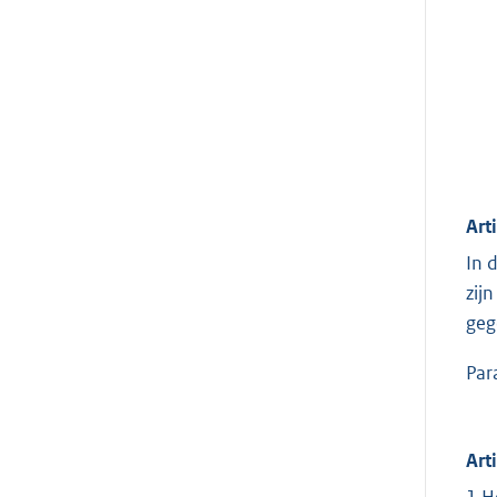
Art
In 
zij
geg
Par
Art
1.H