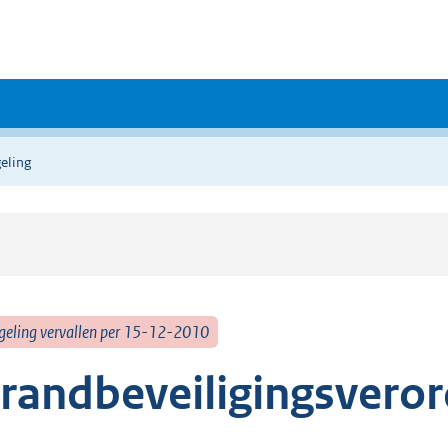
eling
geling vervallen per 15-12-2010
randbeveiligingsvero