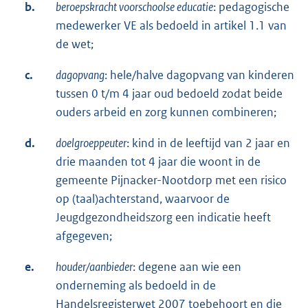
b.
beroepskracht voorschoolse educatie
: pedagogische
medewerker VE als bedoeld in artikel 1.1 van
de wet;
c.
dagopvang
: hele/halve dagopvang van kinderen
tussen 0 t/m 4 jaar oud bedoeld zodat beide
ouders arbeid en zorg kunnen combineren;
d.
doelgroeppeuter
: kind in de leeftijd van 2 jaar en
drie maanden tot 4 jaar die woont in de
gemeente Pijnacker-Nootdorp met een risico
op (taal)achterstand, waarvoor de
Jeugdgezondheidszorg een indicatie heeft
afgegeven;
e.
houder/aanbieder
: degene aan wie een
onderneming als bedoeld in de
Handelsregisterwet 2007 toebehoort en die