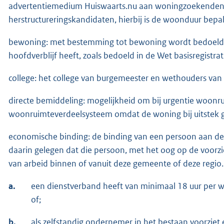
advertentiemedium Huiswaarts.nu aan woningzoekenden op b
herstructureringskandidaten, hierbij is de woonduur bepa
bewoning: met bestemming tot bewoning wordt bedoeld 
hoofdverblijf heeft, zoals bedoeld in de Wet basisregistra
college: het college van burgemeester en wethouders va
directe bemiddeling: mogelijkheid om bij urgentie woonr
woonruimteverdeelsysteem omdat de woning bij uitstek ge
economische binding: de binding van een persoon aan de 
daarin gelegen dat die persoon, met het oog op de voorzi
van arbeid binnen of vanuit deze gemeente of deze regio. 
a.
een dienstverband heeft van minimaal 18 uur per w
of;
b.
als zelfstandig ondernemer in het bestaan voorzie