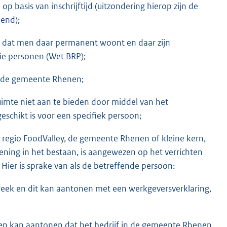
asis van inschrijftijd (uitzondering hierop zijn de
lend);
dat men daar permanent woont en daar zijn
tie personen (Wet BRP);
n de gemeente Rhenen;
uimte niet aan te bieden door middel van het
schikt is voor een specifiek persoon;
regio FoodValley, de gemeente Rhenen of kleine kern,
ening in het bestaan, is aangewezen op het verrichten
Hier is sprake van als de betreffende persoon:
eek en dit kan aantonen met een werkgeversverklaring,
t en kan aantonen dat het bedrijf in de gemeente Rhenen