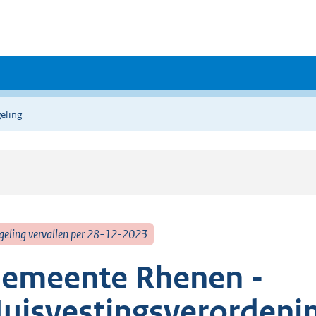
eling
geling vervallen per 28-12-2023
emeente Rhenen -
uisvestingsverordeni