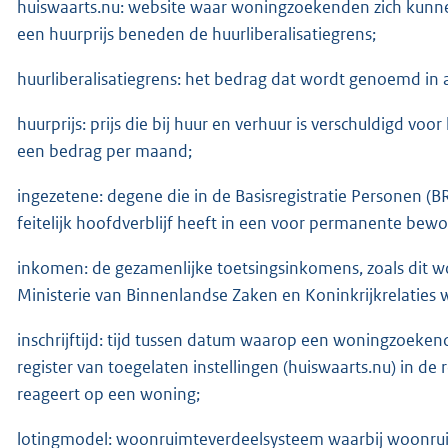
huiswaarts.nu: website waar woningzoekenden zich kunne
een huurprijs beneden de huurliberalisatiegrens;
huurliberalisatiegrens: het bedrag dat wordt genoemd in ar
huurprijs: prijs die bij huur en verhuur is verschuldigd vo
een bedrag per maand;
ingezetene: degene die in de Basisregistratie Personen
feitelijk hoofdverblijf heeft in een voor permanente b
inkomen: de gezamenlijke toetsingsinkomens, zoals dit wor
Ministerie van Binnenlandse Zaken en Koninkrijkrelaties 
inschrijftijd: tijd tussen datum waarop een woningzoekend
register van toegelaten instellingen (huiswaarts.nu) in
reageert op een woning;
lotingmodel: woonruimteverdeelsysteem waarbij woonru