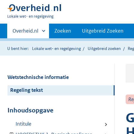
U
Lokale wet- en regelgeving
bent
Primaire
hier:
Andere
Overheid.nl
Zoeken
Uitgebreid Zoeken
sites
navigatie
binnen
U bent hier:
Lokale wet- en regelgeving
Uitgebreid zoeken
Reg
Wetstechnische informatie
Regeling tekst
Re
Inhoudsopgave
G
Intitule
H