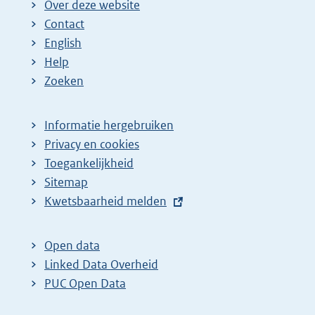
Over deze website
Contact
English
Help
Zoeken
Informatie hergebruiken
Privacy en cookies
Toegankelijkheid
Sitemap
E
Kwetsbaarheid melden
x
t
Open data
e
Linked Data Overheid
r
PUC Open Data
n
e