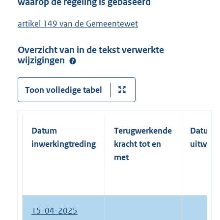
waarop de regeling is gebaseerd
artikel 149 van de Gemeentewet
Overzicht van in de tekst verwerkte
wijzigingen
Toon volledige tabel
Datum
Terugwerkende
Datum
inwerkingtreding
kracht tot en
uitwerk
met
15-04-2025