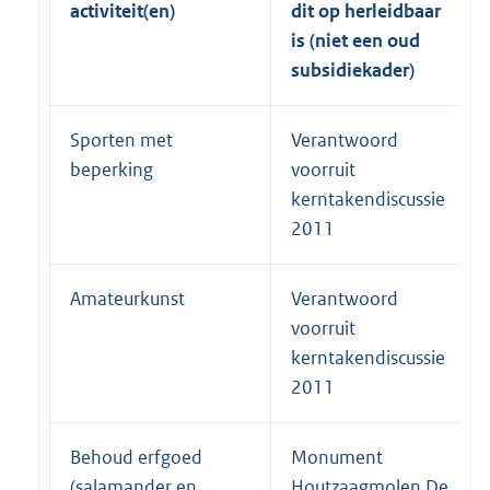
activiteit(en)
dit op herleidbaar
is (niet een oud
subsidiekader)
Sporten met
Verantwoord
beperking
voorruit
kerntakendiscussie
2011
Amateurkunst
Verantwoord
voorruit
kerntakendiscussie
2011
Behoud erfgoed
Monument
(salamander en
Houtzaagmolen De