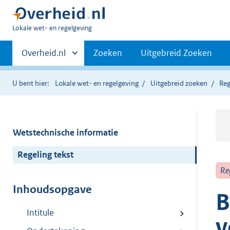
U
Lokale wet- en regelgeving
bent
Primaire
hier:
Andere
Overheid.nl
Zoeken
Uitgebreid Zoeken
sites
navigatie
binnen
U bent hier:
Lokale wet- en regelgeving
Uitgebreid zoeken
Reg
Wetstechnische informatie
Regeling tekst
Re
Inhoudsopgave
B
Intitule
v