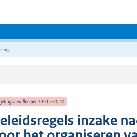
eling
geling vervallen per 19-05-2014
eleidsregels inzake na
oor het organiseren v