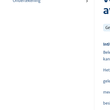
Ondertekening
a
Ge
Inti
Bel
kan
Het
gel
med
besl