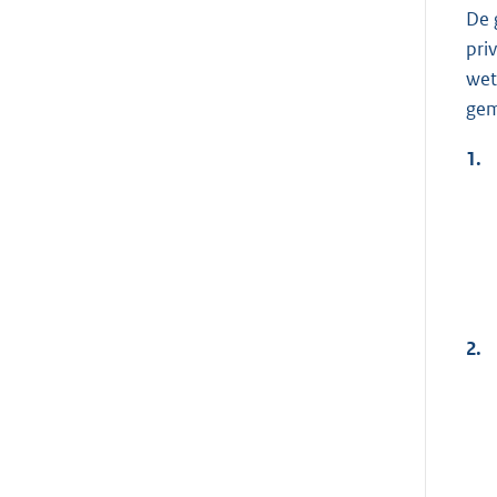
De 
pri
wet
gem
1.
2.