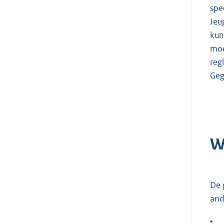
spe
Jeu
kun
moe
reg
Geg
W
De 
and
•