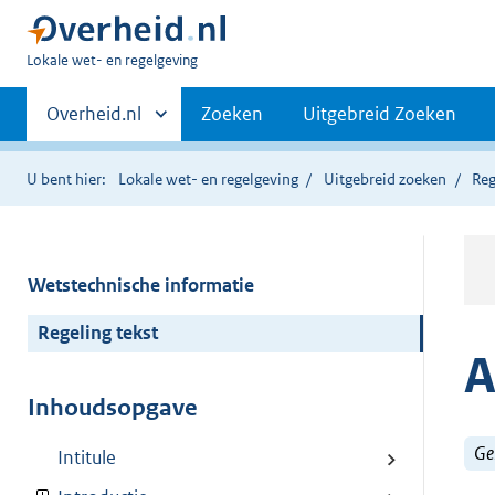
U
Lokale wet- en regelgeving
bent
Primaire
hier:
Andere
Overheid.nl
Zoeken
Uitgebreid Zoeken
sites
navigatie
binnen
U bent hier:
Lokale wet- en regelgeving
Uitgebreid zoeken
Reg
Wetstechnische informatie
Regeling tekst
A
Inhoudsopgave
Ge
Intitule