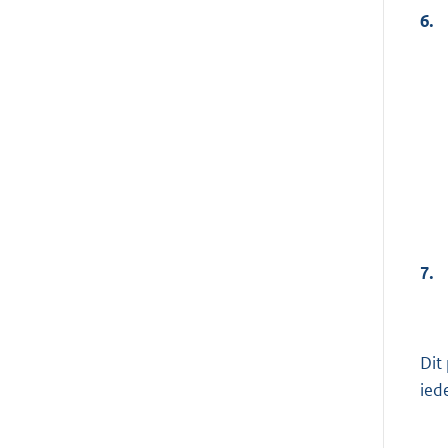
6.
7.
Dit
ied