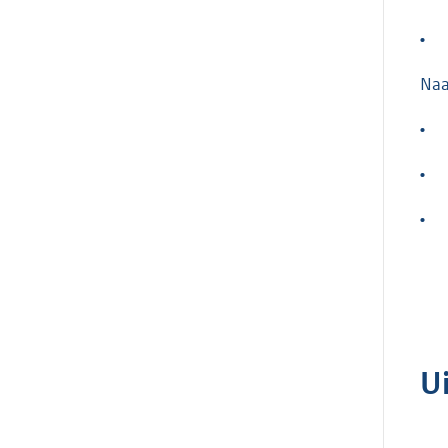
•
Naa
•
•
•
U