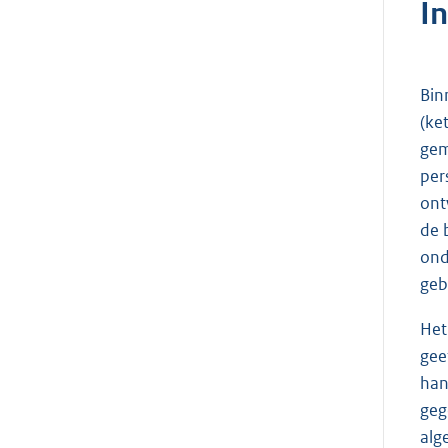
I
Bin
(ke
gem
per
ont
de 
ond
geb
Het
gee
han
geg
alg