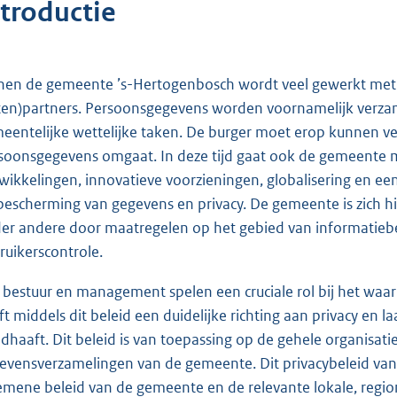
ntroductie
nen de gemeente ’s-Hertogenbosch wordt veel gewerkt met
ten)partners. Persoonsgegevens worden voornamelijk verzam
eentelijke wettelijke taken. De burger moet erop kunnen ve
soonsgegevens omgaat. In deze tijd gaat ook de gemeente 
wikkelingen, innovatieve voorzieningen, globalisering en een
bescherming van gegevens en privacy. De gemeente is zich hie
er andere door maatregelen op het gebied van informatiebev
ruikerscontrole.
 bestuur en management spelen een cruciale rol bij het wa
ft middels dit beleid een duidelijke richting aan privacy en l
dhaaft. Dit beleid is van toepassing op de gehele organisati
evensverzamelingen van de gemeente. Dit privacybeleid van 
emene beleid van de gemeente en de relevante lokale, region