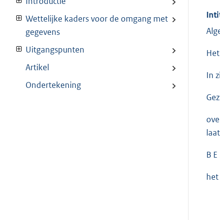
Introductie
Inti
Wettelijke kaders voor de omgang met
Alg
gegevens
Uitgangspunten
Het
Artikel
In 
Ondertekening
Gez
ove
laa
B E 
het