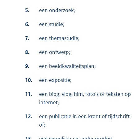
5.
een onderzoek;
6.
een studie;
7.
een themastudie;
8.
een ontwerp;
9.
een beeldkwaliteitsplan;
10.
een expositie;
11.
een blog, vlog, film, foto's of teksten op
internet;
12.
een publicatie in een krant of tijdschrift
of;
13.
een vergelijkbaar ander product.