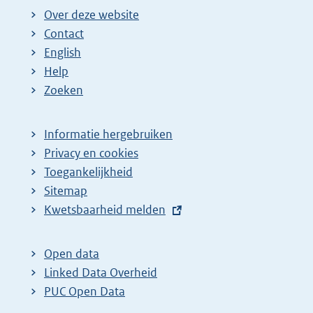
Over deze website
Contact
English
Help
Zoeken
Informatie hergebruiken
Privacy en cookies
Toegankelijkheid
Sitemap
E
Kwetsbaarheid melden
x
t
Open data
e
Linked Data Overheid
r
PUC Open Data
n