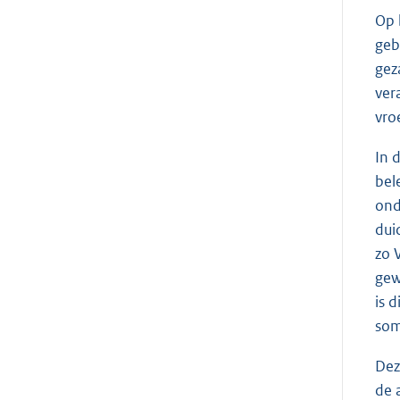
Op 
geb
gez
ver
vro
In 
bel
ond
dui
zo 
gew
is 
som
Dez
de 