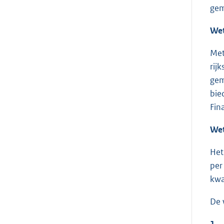
gem
Wet
Met
rij
gem
bie
Fin
Wet
Het
per
kwa
De 
1.