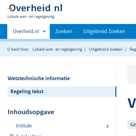
U
Lokale wet- en regelgeving
bent
Primaire
hier:
Andere
Overheid.nl
Zoeken
Uitgebreid Zoeken
sites
navigatie
binnen
U bent hier:
Lokale wet- en regelgeving
Uitgebreid zoeken
Reg
Wetstechnische informatie
Regeling tekst
V
Inhoudsopgave
Ge
Intitule