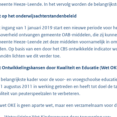
eente Heeze-Leende. In het vervolg worden de belangrijkste
 op het onderwijsachterstandenbeleid
 ingang van 1 januari 2019 start een nieuwe periode voor h
ksoverheid ontvangen gemeente OAB-middelen, die zij kunne
eente Heeze-Leende zet deze middelen voornamelijk in om
den. Op basis van een door het CBS ontwikkelde indicator w
anciën lichten we dit verder toe.
 Ontwikkelingskansen door Kwaliteit en Educatie (Wet OK
 belangrijkste kader voor de voor- en vroegschoolse educati
 1 augustus 2011 in werking getreden en heeft tot doel de t
liteit van peuterspeelzalen te verbeteren.
wet OKE is geen aparte wet, maar een verzamelnaam voor dr
Wetswijziging Wet Kinderopvang door toevoeging van: