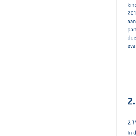
kin
201
aan
par
doe
eva
2
2.1 
In 