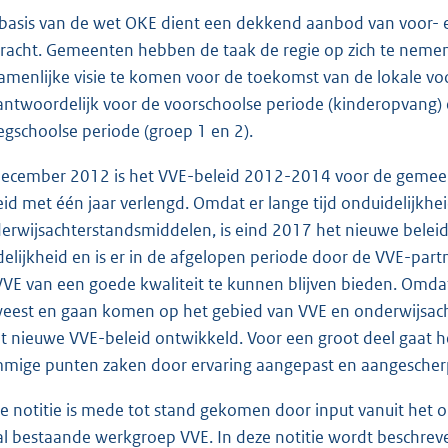
basis van de wet OKE dient een dekkend aanbod van voor- e
racht. Gemeenten hebben de taak de regie op zich te nemen
amenlijke visie te komen voor de toekomst van de lokale vo
antwoordelijk voor de voorschoolse periode (kinderopvang) e
egschoolse periode (groep 1 en 2).
december 2012 is het VVE-beleid 2012-2014 voor de gemeen
eid met één jaar verlengd. Omdat er lange tijd onduidelijkh
erwijsachterstandsmiddelen, is eind 2017 het nieuwe beleid 
delijkheid en is er in de afgelopen periode door de VVE-pa
VVE van een goede kwaliteit te kunnen blijven bieden. Omdat
eest en gaan komen op het gebied van VVE en onderwijsachte
dit nieuwe VVE-beleid ontwikkeld. Voor een groot deel gaat he
mige punten zaken door ervaring aangepast en aangescher
e notitie is mede tot stand gekomen door input vanuit het 
al bestaande werkgroep VVE. In deze notitie wordt beschrev