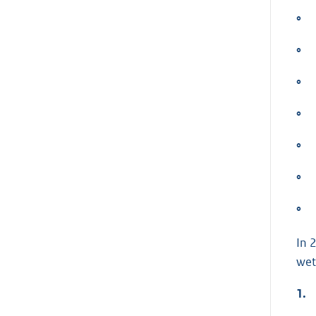
°
°
°
°
°
°
°
In 
wet
1.