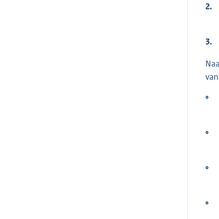
2.
3.
Naa
van
°
°
°
°