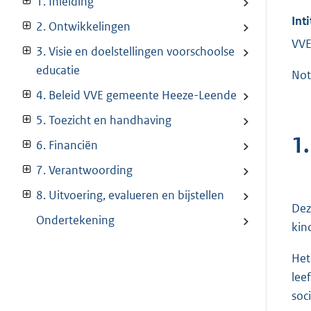
1. Inleiding
Inti
2. Ontwikkelingen
VVE
3. Visie en doelstellingen voorschoolse
educatie
Not
4. Beleid VVE gemeente Heeze-Leende
5. Toezicht en handhaving
1.
6. Financiën
7. Verantwoording
8. Uitvoering, evalueren en bijstellen
Dez
Ondertekening
kin
Het
lee
soc