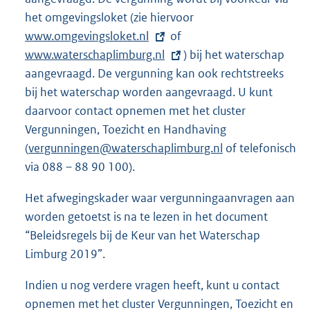
het omgevingsloket (zie hiervoor
E
www.omgevingsloket.nl
of
E
x
www.waterschaplimburg.nl
x
) bij het waterschap
t
aangevraagd. De vergunning kan ook rechtstreeks
t
e
bij het waterschap worden aangevraagd. U kunt
e
r
daarvoor contact opnemen met het cluster
r
n
Vergunningen, Toezicht en Handhaving
n
e
(
vergunningen@waterschaplimburg.nl
e
l
of telefonisch
via 088 – 88 90 100).
l
i
i
n
Het afwegingskader waar vergunningaanvragen aan
n
k
worden getoetst is na te lezen in het document
k
:
“Beleidsregels bij de Keur van het Waterschap
:
Limburg 2019”.
Indien u nog verdere vragen heeft, kunt u contact
opnemen met het cluster Vergunningen, Toezicht en