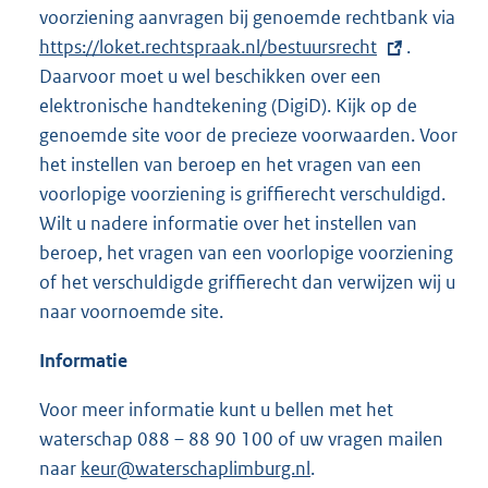
voorziening aanvragen bij genoemde rechtbank via
E
https://loket.rechtspraak.nl/bestuursrecht
.
x
Daarvoor moet u wel beschikken over een
t
elektronische handtekening (DigiD). Kijk op de
e
genoemde site voor de precieze voorwaarden. Voor
r
het instellen van beroep en het vragen van een
n
voorlopige voorziening is griffierecht verschuldigd.
e
Wilt u nadere informatie over het instellen van
l
beroep, het vragen van een voorlopige voorziening
i
of het verschuldigde griffierecht dan verwijzen wij u
n
naar voornoemde site.
k
:
Informatie
Voor meer informatie kunt u bellen met het
waterschap 088 – 88 90 100 of uw vragen mailen
naar
keur@waterschaplimburg.nl
.