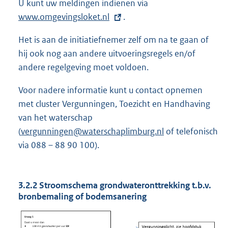
U kunt uw meldingen indienen via
E
www.omgevingsloket.nl
.
x
t
Het is aan de initiatiefnemer zelf om na te gaan of
e
hij ook nog aan andere uitvoeringsregels en/of
r
andere regelgeving moet voldoen.
n
e
Voor nadere informatie kunt u contact opnemen
l
met cluster Vergunningen, Toezicht en Handhaving
i
van het waterschap
n
(
vergunningen@waterschaplimburg.nl
of telefonisch
k
via 088 – 88 90 100).
:
3.2.2 Stroomschema grondwateronttrekking t.b.v.
bronbemaling of bodemsanering