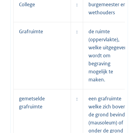
College
:
burgemeester en
wethouders
Grafruimte
:
de ruimte
(oppervlakte),
welke uitgegeven
wordt om
begraving
mogelijk te
maken.
gemetselde
:
een grafruimte
grafruimte
welke zich boven
de grond bevindt
(mausoleum) of
onder de grond