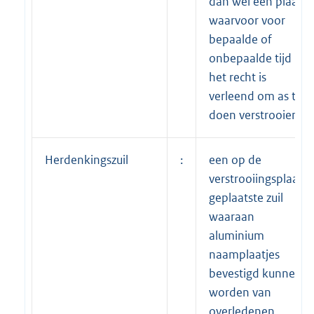
dan wel een plaats
waarvoor voor
bepaalde of
onbepaalde tijd
het recht is
verleend om as te
doen verstrooien;
Herdenkingszuil
:
een op de
verstrooiingsplaats
geplaatste zuil
waaraan
aluminium
naamplaatjes
bevestigd kunnen
worden van
overledenen