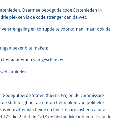
Statenleden. Daarmee beoogt de code Statenleden in
drie plekken is de code strenger dan de wet.
enverstrengeling en corruptie te voorkomen, maar ook de
elangen bekend te maken;
 van het aannemen van geschenken.
 wetsartikelen.
PS), Gedeputeerde Staten (hierna GS) en de commissaris
n de staten ligt het accent op het maken van politieke
dK is voorzitter van beide en heeft daarnaast een aantal
 175, lid 2) dat de CvdK de bestuurlijke integriteit van de