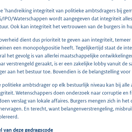
de 'handreiking integriteit van politieke ambtsdragers bij 
/IPO/Waterschappen wordt aangegeven dat integriteit alles
tuur. Ook kan integriteit het vertrouwen van de burgers in 
overheid dient dus prioriteit te geven aan integriteit, teme
reinen een monopolypositie heeft. Tegelijkertijd staat de int
ral het gevolg is van allerlei maatschappelijke ontwikkeling
aar verstrengeld geraakt, is er een zakelijke lobby vanuit d
ger aan het bestuur toe. Bovendien is de belangstelling voo
e politieke ambtsdrager op elk bestuurlijk niveau kan bij alle
egriteit. Wetenschappers doen onderzoek naar corruptie en fr
doen verslag van lokale affaires. Burgers mengen zich in het 
ervragen. En terecht, want belangenverstrengeling, misbrui
olereerd.
l van deze gedragscode