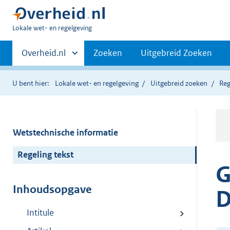
U
Lokale wet- en regelgeving
bent
Primaire
hier:
Andere
Overheid.nl
Zoeken
Uitgebreid Zoeken
sites
navigatie
binnen
U bent hier:
Lokale wet- en regelgeving
Uitgebreid zoeken
Reg
Wetstechnische informatie
Regeling tekst
G
Inhoudsopgave
D
Intitule