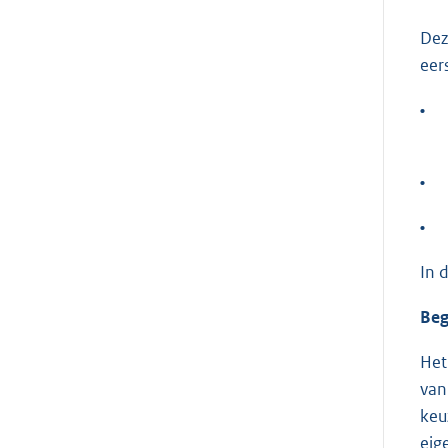
Dez
eer
•
•
•
In 
Beg
Het
van
keu
eig