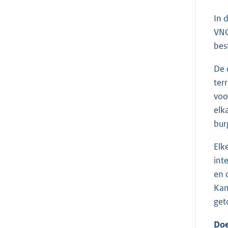
In 
VNG
bes
De 
ter
voo
elk
bur
Elk
int
en 
Kam
get
Doe