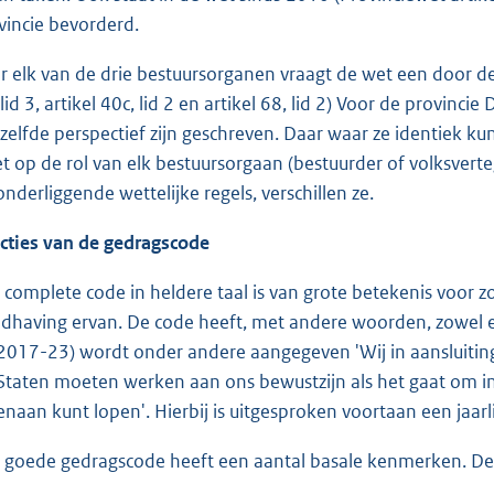
vincie bevorderd.
r elk van de drie bestuursorganen vraagt de wet een door de 
 lid 3, artikel 40c, lid 2 en artikel 68, lid 2) Voor de provin
zelfde perspectief zijn geschreven. Daar waar ze identiek kunn
et op de rol van elk bestuursorgaan (bestuurder of volksvert
onderliggende wettelijke regels, verschillen ze.
cties van de gedragscode
 complete code in heldere taal is van grote betekenis voor zo
dhaving ervan. De code heeft, met andere woorden, zowel ee
2017-23) wordt onder andere aangegeven 'Wij in aansluiting
 Staten moeten werken aan ons bewustzijn als het gaat om in
enaan kunt lopen'. Hierbij is uitgesproken voortaan een jaarl
 goede gedragscode heeft een aantal basale kenmerken. De