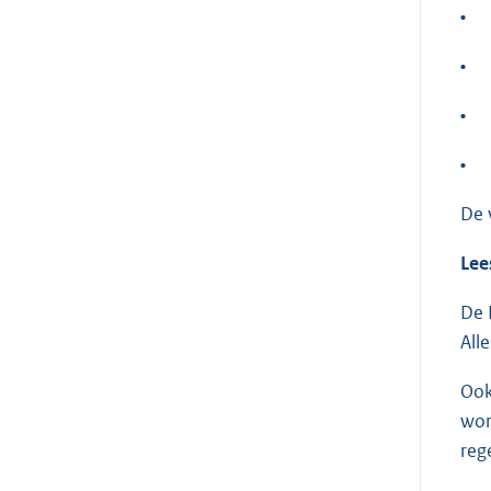
•
•
•
•
De 
Lee
De 
All
Ook
wor
reg