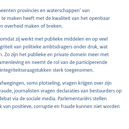
gemeenten provincies en waterschappen' van
 te maken heeft met de kwaliteit van het openbaar
hun overheid maken of breken.
er omdat zij werkt met publieke middelen en op veel
egriteit van politieke ambtsdragers onder druk, wat
en. Zo zijn het publieke en private domein meer met
e samenleving en neemt de rol van de participerende
r integriteitsvraagstukken sterk toegenomen.
 afwegingen, soms plotseling, vragen krijgen over zijn
aude, journalisten vragen declaraties van bestuurders op
debat via de sociale media. Parlementariërs stellen
k van positieve, corruptie en fraude kunnen niet worden