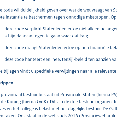
e code wil duidelijkheid geven over wat de wet vraagt van 
ste instantie te beschermen tegen onnodige misstappen. Op 
deze code verplicht Statenleden ertoe niet alleen belang
schijn daarvan tegen te gaan waar dat kan;
deze code draagt Statenleden ertoe op hun financiële b
deze code hanteert een 'nee, tenzij'-beleid ten aanzien
de bijlagen vindt u specifieke verwijzingen naar alle relevante
rippen
 provinciaal bestuur bestaat uit Provinciale Staten (hierna 
 de Koning (hierna CvdK). Dit zijn de drie bestuursorganen. I
zes en het college is belast met het dagelijks bestuur. De Cv
en taken. Ook staat in de wet sinds 2016 (Provinciewet artikel