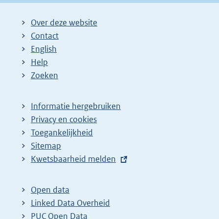
Over deze website
Contact
English
Help
Zoeken
Informatie hergebruiken
Privacy en cookies
Toegankelijkheid
Sitemap
E
Kwetsbaarheid melden
x
t
Open data
e
Linked Data Overheid
r
PUC Open Data