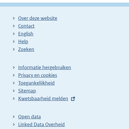
Over deze website
Contact
English
Help
Zoeken
Informatie hergebruiken
Privacy en cookies
Toegankelijkheid
Sitemap
E
Kwetsbaarheid melden
x
t
Open data
e
Linked Data Overheid