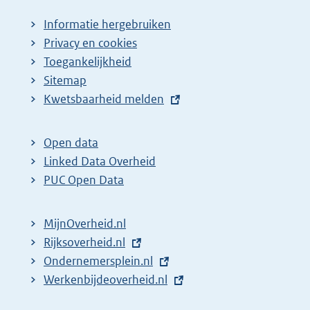
Informatie hergebruiken
Privacy en cookies
Toegankelijkheid
Sitemap
E
Kwetsbaarheid melden
x
t
Open data
e
Linked Data Overheid
r
PUC Open Data
n
e
MijnOverheid.nl
l
E
Rijksoverheid.nl
i
x
E
Ondernemersplein.nl
n
t
x
E
Werkenbijdeoverheid.nl
k
e
t
x
: