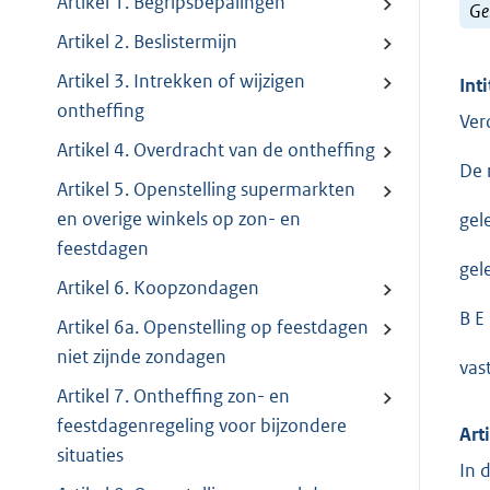
Artikel 1. Begripsbepalingen
Ge
Artikel 2. Beslistermijn
Artikel 3. Intrekken of wijzigen
Inti
ontheffing
Ver
Artikel 4. Overdracht van de ontheffing
De 
Artikel 5. Openstelling supermarkten
en overige winkels op zon- en
gel
feestdagen
gel
Artikel 6. Koopzondagen
B E 
Artikel 6a. Openstelling op feestdagen
niet zijnde zondagen
vas
Artikel 7. Ontheffing zon- en
feestdagenregeling voor bijzondere
Art
situaties
In 