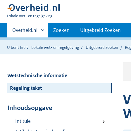
U
Lokale wet- en regelgeving
bent
Primaire
hier:
Andere
Overheid.nl
Zoeken
Uitgebreid Zoeken
sites
navigatie
binnen
U bent hier:
Lokale wet- en regelgeving
Uitgebreid zoeken
Reg
Wetstechnische informatie
Regeling tekst
V
Inhoudsopgave
W
Intitule