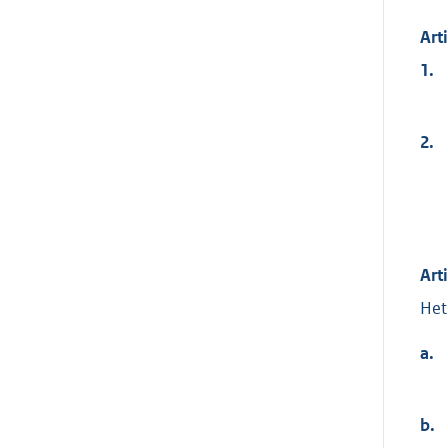
Art
1.
2.
Art
Het
a.
b.