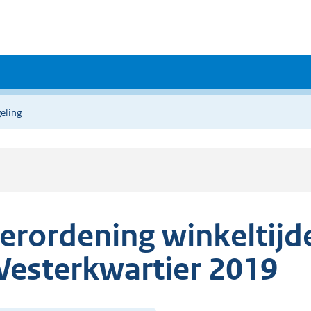
eling
erordening winkeltij
esterkwartier 2019