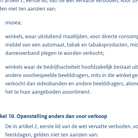
in artikel 2, eerste lid, van de wet vervatte verboden, voor
den niet ten aanzien van:
musea;
winkels, waar uitsluitend maaltijden, voor directe consum
middel van een automaat, tabak en tabaksproducten, mi
damesverband plegen te worden verkocht;
winkels waar de bedrijfsactiviteit hoofdzakelijk bestaat
andere voorbespeelde beelddragers, mits in die winkel
verkocht dan videobanden en andere beelddragers, alsmed
het te huur aangeboden assortiment.
ikel 10. Openstelling anders dan voor verkoop
De in artikel 2, eerste lid van de wet vervatte verboden,
feestdagen, gelden niet ten aanzien van: