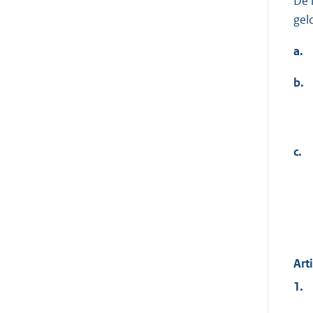
De 
gel
a.
b.
c.
Art
1.