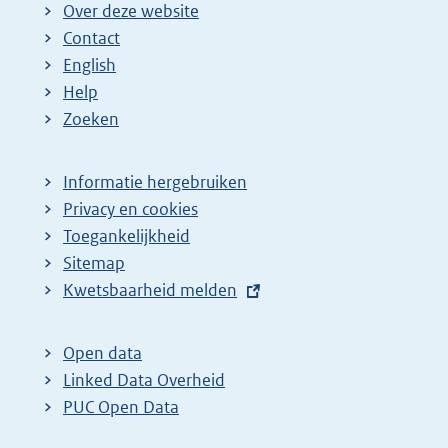
Over deze website
Contact
English
Help
Zoeken
Informatie hergebruiken
Privacy en cookies
Toegankelijkheid
Sitemap
E
Kwetsbaarheid melden
x
t
Open data
e
Linked Data Overheid
r
PUC Open Data
n